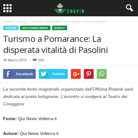
Home
Cosvig
Turismo a Pomarance: La disperata vitalità di Pasolini
COSVIG
GEOTERMIA NEWS
DIGEST
Turismo a Pomarance: La
disperata vitalità di Pasolini
18 Marzo 2016
536
Facebook
Twitter
La seconda lectio magistralis organizzata dall’Officina Rolandi sarà
dedicata al poeta bolognese. L’incontro si svolgerà al Teatro dei
Coraggiosi
Fonte:
Qui News Volterra.it
Autore:
Qui News Volterra.it