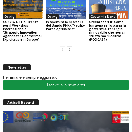
Cosvig
Cosvig
Geotermia News
COSVIG-DTE a Firenze
In apertura lo sportello
Greenreport.it: Come
per il Workshop
del Bando PNRR “Facility
funziona in Toscana la
internazionale
Parco Agrisolare”
geotermia, l’energia
“Strategic Innovation
rinnovabile che non si
Agenda for Geothermal
sfrutta ma si coltiva
Exploitation in Europe”
(PODCAST)
Newsletter
Per rimanere sempre aggiornato
Iscriviti alla newsletter
Articoli Recenti