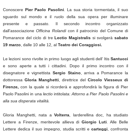
Conoscere
Pier Paolo
Pasolini
. La sua storia tormentata, il suo
sguardo sul mondo e il ruolo della sua opera per illuminare
presente e passato. Il secondo incontro organizzato
dall’associazione
Officina Rolandi
con il patrocinio del Comune di
Pomarance del ciclo di tre
Lectio Magistralis
si svolgerà
sabato
19 marzo
, dalle 10 alle 12, al
Teatro dei Coraggiosi.
Le lezioni sono rivolte in primo luogo agli studenti dell’ Itis
Santucci
e sono aperte a tutti i cittadini. Dopo il primo incontro con il
disegnatore e vignettista
Sergio Staino
, arriva a Pomarance la
dottoressa
Gloria Manghetti
, direttrice del
Circolo Viesseux di
Firenze,
con la quale si ricorderà e approfondirà la figura di Pier
Paolo Pasolini in una
lectio
intitolata:
Attorno a Pier Paolo Pasolini e
alla sua disperata vitalità.
Gloria Manghetti, nata a
Volterra
, larderellina doc, ha studiato
Lettere a Firenze, meritevole allieva di
Giorgio Luti
. Alle Belle
Lettere dedica il suo impegno, studia scritti e
carteggi
, confronta