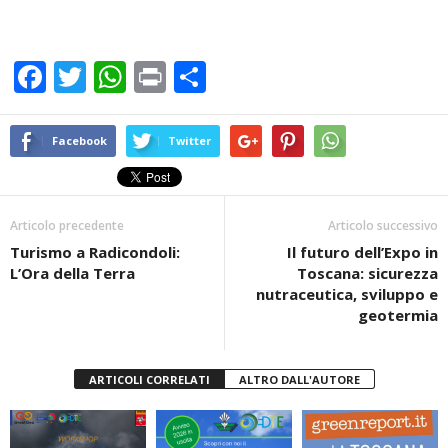
F
T
W
Pr
C
a
wi
h
in
o
c
tt
at
t
n
Facebook
Twitter
e
er
s
di
b
A
vi
Articolo precedente
Articolo successivo
o
p
di
Turismo a Radicondoli:
Il futuro dell’Expo in
o
p
L’Ora della Terra
Toscana: sicurezza
k
nutraceutica, sviluppo e
geotermia
ARTICOLI CORRELATI
ALTRO DALL'AUTORE