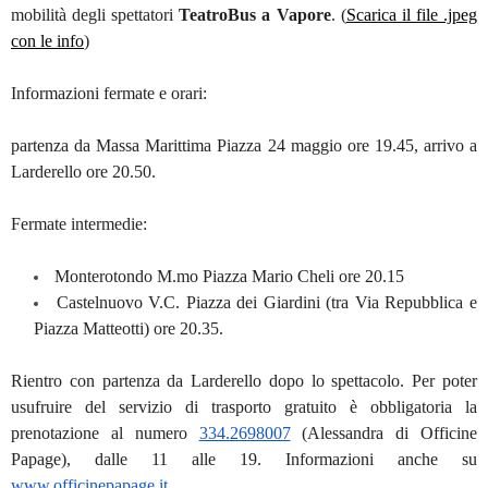
mobilit
à
degli spettatori
TeatroBus a Vapore
.
(
Scarica il file .jpeg
con le info
)
Informazioni fermate e orari:
partenza da Massa Marittima Piazza 24 maggio ore 19.45, arrivo a
Larderello ore 20.50.
Fermate intermedie:
Monterotondo M.mo Piazza Mario Cheli ore 20.15
Castelnuovo V.C. Piazza dei Giardini (tra Via Repubblica e
Piazza Matteotti) ore 20.35.
Rientro con partenza da Larderello dopo lo spettacolo. Per poter
usufruire del servizio di trasporto gratuito è obbligatoria la
prenotazione al numero
334.2698007
(Alessandra di Officine
Papage), dalle 11 alle 19. Informazioni anche su
www.officinepapage.it
.