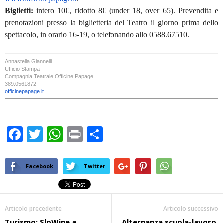
Biglietti:
intero 10
€
, ridotto 8
€
(under 18, over 65). Prevendita e
prenotazioni presso la biglietteria del Teatro il giorno prima dello
spettacolo, in orario 16-19, o telefonando allo 0588.67510.
Annastella Giannelli
Ufficio Stampa
Compagnia Teatrale Officine Papage
389.0561872
officinepapage.it
F
T
W
Pr
C
a
wi
h
in
o
c
tt
at
t
n
Facebook
Twitter
e
er
s
di
b
A
vi
Articolo precedente
Articolo successivo
o
p
di
Turismo: SloWine a
Alternanza scuola-lavoro,