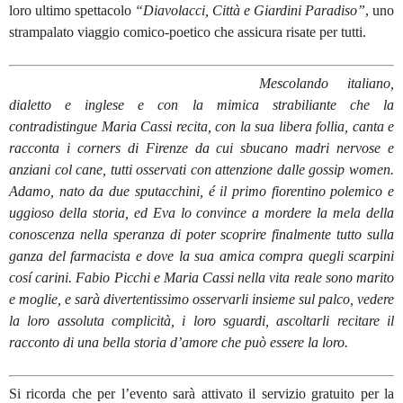
loro ultimo spettacolo
“
Diavolacci, Citt
à
e Giardini Paradiso
”
, uno
strampalato viaggio comico-poetico che assicura risate per tutti.
Mescolando italiano,
dialetto e inglese e con la mimica strabiliante che la
contradistingue Maria Cassi recita, con la sua libera follia, canta e
racconta i
corners
di Firenze da cui sbucano madri nervose e
anziani col cane, tutti osservati con attenzione dalle gossip women.
Adamo, nato da due sputacchini,
é
il primo fiorentino polemico e
uggioso della storia, ed Eva lo convince a mordere la mela della
conoscenza nella speranza di poter scoprire finalmente tutto sulla
ganza del farmacista e dove la sua amica compra quegli scarpini
cos
í
carini. Fabio Picchi e Maria Cassi nella vita reale sono marito
e moglie, e sar
à
divertentissimo osservarli insieme sul palco, vedere
la loro assoluta complicit
à
, i loro sguardi, ascoltarli recitare il
racconto di una bella storia d’amore che può essere la loro.
Si ricorda che per l
’
evento sar
à
attivato il servizio gratuito per la