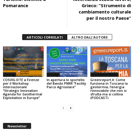
o
p
Pomarance
Grieco: “Strumento di
k
cambiamento culturale
per il nostro Paese”
ARTICOLI CORRELATI
ALTRO DALL'AUTORE
Cosvig
Cosvig
Geotermia News
COSVIG-DTE a Firenze
In apertura lo sportello
Greenreport.it: Come
per il Workshop
del Bando PNRR “Facility
funziona in Toscana la
internazionale
Parco Agrisolare”
geotermia, l’energia
“Strategic Innovation
rinnovabile che non si
Agenda for Geothermal
sfrutta ma si coltiva
Exploitation in Europe”
(PODCAST)
Newsletter