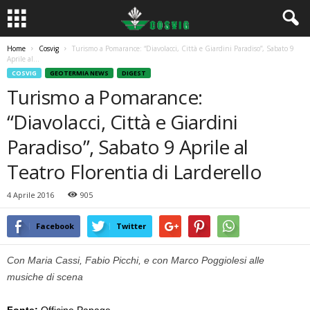
Home
Cosvig
Turismo a Pomarance: “Diavolacci, Città e Giardini Paradiso”, Sabato 9
Aprile al...
COSVIG
GEOTERMIA NEWS
DIGEST
Turismo a Pomarance:
“Diavolacci, Città e Giardini
Paradiso”, Sabato 9 Aprile al
Teatro Florentia di Larderello
4 Aprile 2016
905
Facebook
Twitter
Con Maria Cassi, Fabio Picchi, e con Marco Poggiolesi alle
musiche di scena