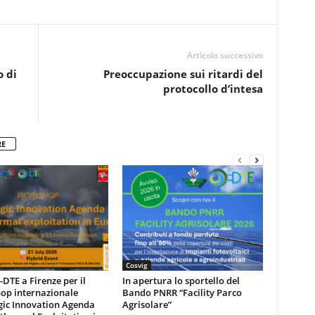
Articolo successivo
o di
Preoccupazione sui ritardi del
protocollo d’intesa
RE
Cosvig
DTE a Firenze per il
In apertura lo sportello del
op internazionale
Bando PNRR “Facility Parco
gic Innovation Agenda
Agrisolare”