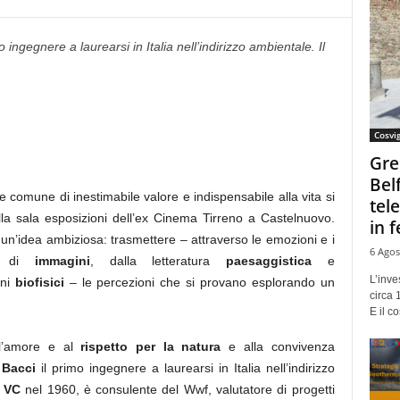
 ingegnere a laurearsi in Italia nell’indirizzo ambientale. Il
Cosvi
Gre
Bel
e comune di inestimabile valore e indispensabile alla vita si
tel
lla sala esposizioni dell’ex Cinema Tirreno a Castelnuovo.
in f
 un’idea ambiziosa: trasmettere – attraverso le emozioni e i
6 Agos
one di
immagini
, dalla letteratura
paesaggistica
e
L’inve
eni
biofisici
– le percezioni che si provano esplorando un
circa 
E il co
ll’amore e al
rispetto per la natura
e alla convivenza
 Bacci
il primo ingegnere a laurearsi in Italia nell’indirizzo
 VC
nel 1960, è consulente del Wwf, valutatore di progetti