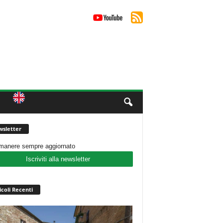
sletter
imanere sempre aggiornato
Iscriviti alla newsletter
icoli Recenti