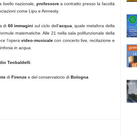
 livello nazionale,
professore
a contratto presso la facoltà
ciazioni come Lipu e Amnesty.
ra di
60 immagini
sul ciclo dell’
acqua
, quale metafora della
ormule matematiche. Alle 21 nella sala polifunzionale della
ece l’opera
video-musicale
con concerto live, recitazione e
infonia in acqua
.
dio Teobaldelli
.
nte
di
Firenze
e del conservatorio di
Bologna