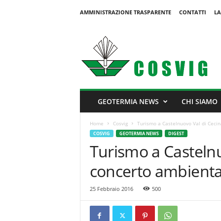
AMMINISTRAZIONE TRASPARENTE
CONTATTI
LA
C
o
s
v
i
g
GEOTERMIA NEWS
CHI SIAMO
Home
Cosvig
Turismo a Castelnuovo Val di Cecin
COSVIG
GEOTERMIA NEWS
DIGEST
Turismo a Castelnu
concerto ambienta
25 Febbraio 2016
500