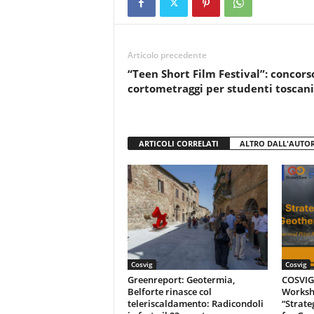
e
er
s
di
b
A
vi
o
p
di
Articolo precedente
o
p
“Teen Short Film Festival”: concors
k
cortometraggi per studenti toscani
ARTICOLI CORRELATI
ALTRO DALL'AUTO
Cosvig
Cosvig
Greenreport: Geotermia,
COSVIG-
Belforte rinasce col
Worksh
teleriscaldamento: Radicondoli
“Strate