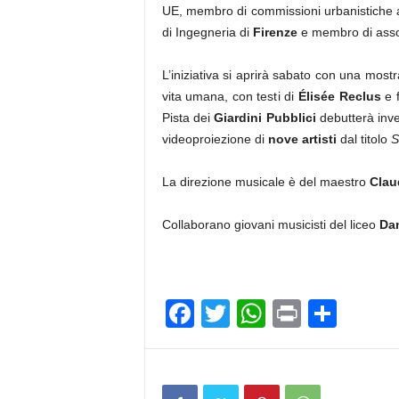
UE, membro di commissioni urbanistiche a
di Ingegneria di
Firenze
e membro di asso
L’iniziativa si aprirà sabato con una most
vita umana, con testi di
Élisée Reclus
e f
Pista dei
Giardini Pubblici
debutterà inv
videoproiezione di
nove artisti
dal titolo
S
La direzione musicale è del maestro
Clau
Collaborano giovani musicisti del liceo
Da
F
T
W
Pr
C
a
wi
h
in
o
c
tt
at
t
n