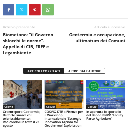
c
tt
at
t
n
e
er
s
di
b
A
vi
o
p
di
Articolo precedente
Articolo successivo
Biometano: “il Governo
Geotermia e occupazione,
o
p
sblocchi le norme”.
ultimatum dei Comuni
k
Appello di CIB, FREE e
Legambiente
ARTICOLI CORRELATI
ALTRO DALL'AUTORE
Cosvig
Cosvig
Cosvig
Greenreport: Geotermia,
COSVIG-DTE a Firenze per
In apertura lo sportello
Belforte rinasce col
il Workshop
del Bando PNRR “Facility
teleriscaldamento:
internazionale “Strategic
Parco Agrisolare”
Radicondoli in festa il 23
Innovation Agenda for
agosto
Geothermal Exploitation