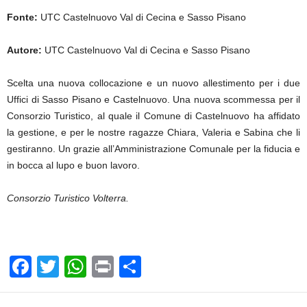
Fonte:
UTC Castelnuovo Val di Cecina e Sasso Pisano
Autore:
UTC Castelnuovo Val di Cecina e Sasso Pisano
Scelta una nuova collocazione e un nuovo allestimento per i due
Uffici di Sasso Pisano e Castelnuovo. Una nuova scommessa per il
Consorzio Turistico, al quale il Comune di Castelnuovo ha affidato
la gestione, e per le nostre ragazze Chiara, Valeria e Sabina che li
gestiranno. Un grazie all’Amministrazione Comunale per la fiducia e
in bocca al lupo e buon lavoro.
Consorzio Turistico Volterra.
F
T
W
Pr
C
a
wi
h
in
o