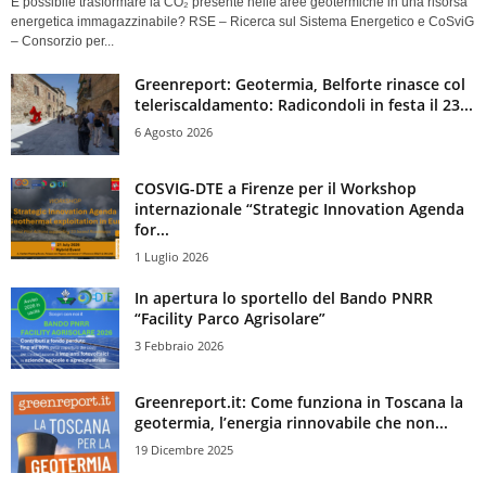
È possibile trasformare la CO₂ presente nelle aree geotermiche in una risorsa
energetica immagazzinabile? RSE – Ricerca sul Sistema Energetico e CoSviG
– Consorzio per...
Greenreport: Geotermia, Belforte rinasce col
teleriscaldamento: Radicondoli in festa il 23...
6 Agosto 2026
COSVIG-DTE a Firenze per il Workshop
internazionale “Strategic Innovation Agenda
for...
1 Luglio 2026
In apertura lo sportello del Bando PNRR
“Facility Parco Agrisolare”
3 Febbraio 2026
Greenreport.it: Come funziona in Toscana la
geotermia, l’energia rinnovabile che non...
19 Dicembre 2025