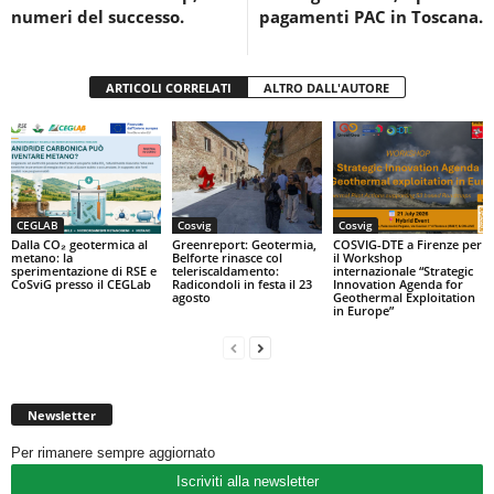
o
p
numeri del successo.
pagamenti PAC in Toscana.
k
ARTICOLI CORRELATI
ALTRO DALL'AUTORE
CEGLAB
Cosvig
Cosvig
Dalla CO₂ geotermica al
Greenreport: Geotermia,
COSVIG-DTE a Firenze per
metano: la
Belforte rinasce col
il Workshop
sperimentazione di RSE e
teleriscaldamento:
internazionale “Strategic
CoSviG presso il CEGLab
Radicondoli in festa il 23
Innovation Agenda for
agosto
Geothermal Exploitation
in Europe”
Newsletter
Per rimanere sempre aggiornato
Iscriviti alla newsletter