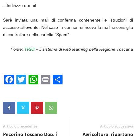
– Indirizzo e-mail
Sarà inviata una mail di conferma contenente le istruzioni di
accesso all’evento. Nel caso in cui non si riceva la mail si consiglia
di controllare nella cartella “Spam”.
Fonte:
TRIO
– il sistema di web learning della Regione Toscana
F
T
W
Pr
C
a
wi
h
in
o
c
tt
at
t
n
e
er
s
di
b
A
vi
o
p
di
Articolo precedente
Articolo successivo
Pecorino Toscano Dop, i
Agricoltura, ripartono