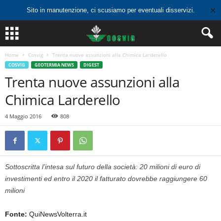
✕
Sito in manutenzione, ci scusiamo per eventuali disservizi.
Home
Cosvig
Trenta nuove assunzioni alla Chimica Larderello
COSVIG
GEOTERMIA NEWS
DIGEST
Trenta nuove assunzioni alla
Chimica Larderello
4 Maggio 2016
808
Sottoscritta l’intesa sul futuro della società: 20 milioni di euro di
investimenti ed entro il 2020 il fatturato dovrebbe raggiungere 60
milioni
Fonte:
QuiNewsVolterra.it