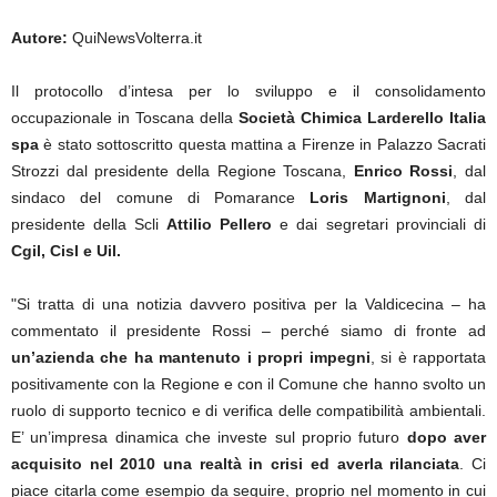
Autore:
QuiNewsVolterra.it
Il protocollo d’intesa per lo sviluppo e il consolidamento
occupazionale in Toscana della
Società Chimica Larderello
Italia
spa
è stato sottoscritto questa mattina a Firenze in Palazzo Sacrati
Strozzi dal presidente della Regione Toscana,
Enrico Rossi
, dal
sindaco del comune di Pomarance
Loris Martignoni
, dal
presidente della Scli
Attilio Pellero
e dai segretari provinciali di
Cgil, Cisl e Uil.
"Si tratta di una notizia davvero positiva per la Valdicecina – ha
commentato il presidente Rossi – perché siamo di fronte ad
un’azienda che ha mantenuto i propri impegni
, si è rapportata
positivamente con la Regione e con il Comune che hanno svolto un
ruolo di supporto tecnico e di verifica delle compatibilità ambientali.
E’ un’impresa dinamica che investe sul proprio futuro
dopo aver
acquisito nel 2010 una realtà in crisi ed averla rilanciata
. Ci
piace citarla come esempio da seguire, proprio nel momento in cui