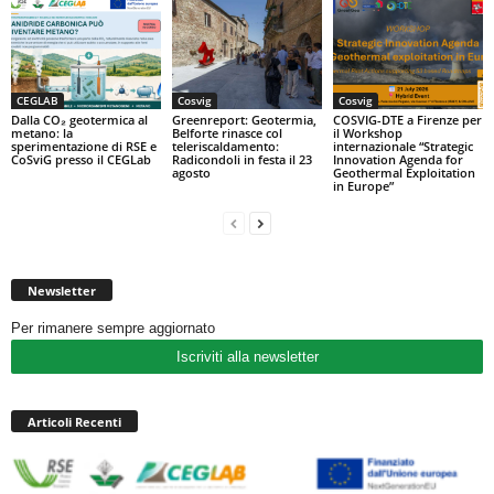
CEGLAB
Cosvig
Cosvig
Dalla CO₂ geotermica al
Greenreport: Geotermia,
COSVIG-DTE a Firenze per
metano: la
Belforte rinasce col
il Workshop
sperimentazione di RSE e
teleriscaldamento:
internazionale “Strategic
CoSviG presso il CEGLab
Radicondoli in festa il 23
Innovation Agenda for
agosto
Geothermal Exploitation
in Europe”
Newsletter
Per rimanere sempre aggiornato
Iscriviti alla newsletter
Articoli Recenti