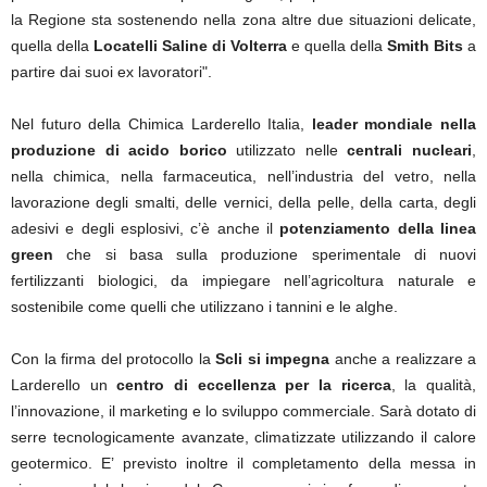
la Regione sta sostenendo nella zona altre due situazioni delicate,
quella della
Locatelli Saline di Volterra
e quella della
Smith Bits
a
partire dai suoi ex lavoratori".
Nel futuro della Chimica Larderello Italia,
leader mondiale nella
produzione di acido borico
utilizzato nelle
centrali nucleari
,
nella chimica, nella farmaceutica, nell’industria del vetro, nella
lavorazione degli smalti, delle vernici, della pelle, della carta, degli
adesivi e degli esplosivi, c’è anche il
potenziamento della linea
green
che si basa sulla produzione sperimentale di nuovi
fertilizzanti biologici, da impiegare nell’agricoltura naturale e
sostenibile come quelli che utilizzano i tannini e le alghe.
Con la firma del protocollo la
Scli si impegna
anche a realizzare a
Larderello un
centro di eccellenza per la ricerca
, la qualità,
l’innovazione, il marketing e lo sviluppo commerciale. Sarà dotato di
serre tecnologicamente avanzate, climatizzate utilizzando il calore
geotermico. E’ previsto inoltre il completamento della messa in