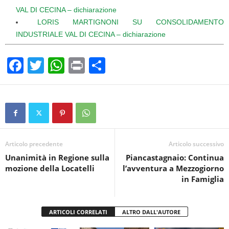
VAL DI CECINA – dichiarazione
LORIS MARTIGNONI SU CONSOLIDAMENTO
INDUSTRIALE VAL DI CECINA – dichiarazione
F
T
W
Pr
C
a
wi
h
in
o
c
tt
at
t
n
e
er
s
di
b
A
vi
o
p
di
Articolo precedente
Articolo successivo
Unanimità in Regione sulla
Piancastagnaio: Continua
o
p
mozione della Locatelli
l’avventura a Mezzogiorno
k
in Famiglia
ARTICOLI CORRELATI
ALTRO DALL'AUTORE