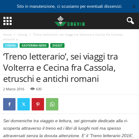
✕
Sito in manutenzione, ci scusiamo per eventuali disservizi.
Home
Cosvig
‘Treno letterario’, sei viaggi tra Volterra e Cecina fra Cassola,
etruschi e...
COSVIG
GEOTERMIA NEWS
DIGEST
‘Treno letterario’, sei viaggi tra
Volterra e Cecina fra Cassola,
etruschi e antichi romani
2 Marzo 2016
630
Sei domeniche tra viaggio e lettura, sei giornate dedicate alla ri-
scoperta attraverso il treno ed i libri di luoghi noti ma spesso
attraversati senza la dovuta attenzione. E’ il ‘Treno letterario 2016’,