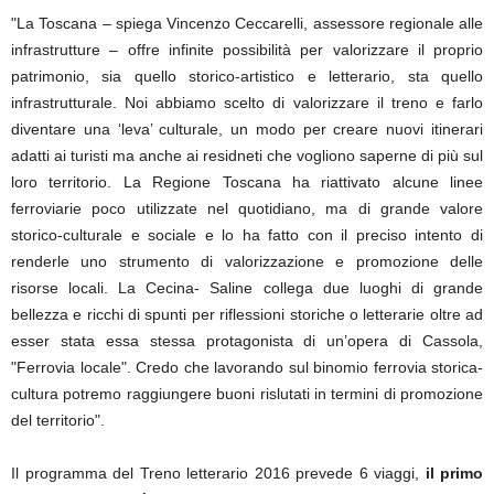
"La Toscana – spiega Vincenzo Ceccarelli, assessore regionale alle
infrastrutture – offre infinite possibilità per valorizzare il proprio
patrimonio, sia quello storico-artistico e letterario, sta quello
infrastrutturale. Noi abbiamo scelto di valorizzare il treno e farlo
diventare una ‘leva’ culturale, un modo per creare nuovi itinerari
adatti ai turisti ma anche ai residneti che vogliono saperne di più sul
loro territorio. La Regione Toscana ha riattivato alcune linee
ferroviarie poco utilizzate nel quotidiano, ma di grande valore
storico-culturale e sociale e lo ha fatto con il preciso intento di
renderle uno strumento di valorizzazione e promozione delle
risorse locali. La Cecina- Saline collega due luoghi di grande
bellezza e ricchi di spunti per riflessioni storiche o letterarie oltre ad
esser stata essa stessa protagonista di un’opera di Cassola,
"Ferrovia locale". Credo che lavorando sul binomio ferrovia storica-
cultura potremo raggiungere buoni rislutati in termini di promozione
del territorio".
Il programma del Treno letterario 2016 prevede 6 viaggi,
il primo