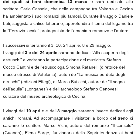
dei quali si terrà domenica 13 marzo
e sarà dedicato allo
scrittore Carlo Cassola, che nelle campagne tra Volterra e Cecina
ha ambientato i suoi romanzi più famosi. Durante il viaggio Daniele
Luti, saggista e critico letterario, approfondirà il tema del legame tra
la "Ferrovia locale" protagonista dell’omonimo romanzo e l’autore.
I successivi si terranno il 3, 10, 24 aprile, 8 e 29 maggio.
I viaggi del
3 e del 24 aprile
saranno dedicati "Alla scoperta degli
estruschi" e vedranno la partecipazione del musicista Stefano
Cocco Cantini e dell’etruscologa Simona Rafanelli (direttrice del
museo etrusco di Vetulonia), autori de "La musica perduta degli
etruschi" (edizioni Effegi), di Marco Buticchi, autore de "Il segno
dell’aquila" (Longanesi) e dell’archeologo Stefano Genovesi
curatore del museo archeologico di Cecina.
I viaggi del
10 aprile
e dell’
8 maggio
saranno invece dedicati agli
antichi romani. Ad accompagnare i visitatori a bordo del treno ci
saranno lo scrittore Marco Vichi, autore del romanzo "Il console"
(Guanda), Elena Sorge, funzionario della Soprintendenza ai beni