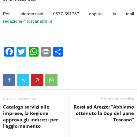
Per informazioni 0577-391787 oppure la mail
redazione@toscanalibri.it
F
T
W
Pr
C
a
wi
h
in
o
c
tt
at
t
n
e
er
s
di
b
A
vi
o
p
di
Articolo precedente
Articolo successivo
Catalogo servizi alle
Rossi ad Arezzo: “Abbiamo
o
p
imprese, la Regione
ottenuto la Dop del pane
k
approva gli indirizzi per
Toscano”
l’aggiornamento