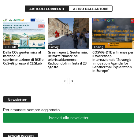
ARTICOLI CORRELATI
ALTRO DALL'AUTORE
CEGLAB
Cosvig
Cosvig
Dalla CO₂ geotermica al
Greenreport: Geotermia,
COSVIG-DTE a Firenze per
metano: la
Belforte rinasce col
il Workshop
sperimentazione di RSE e
teleriscaldamento:
internazionale “Strategic
CoSviG presso il CEGLab
Radicondoli in festa il 23
Innovation Agenda for
agosto
Geothermal Exploitation
in Europe”
Newsletter
Per rimanere sempre aggiornato
Iscriviti alla newsletter
Articoli Recenti