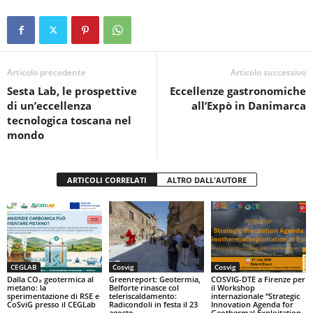
c
tt
at
t
n
e
er
s
di
b
A
vi
o
p
di
Articolo precedente
Articolo successivo
Sesta Lab, le prospettive
Eccellenze gastronomiche
o
p
di un’eccellenza
all’Expò in Danimarca
k
tecnologica toscana nel
mondo
ARTICOLI CORRELATI
ALTRO DALL'AUTORE
CEGLAB
Cosvig
Cosvig
Dalla CO₂ geotermica al
Greenreport: Geotermia,
COSVIG-DTE a Firenze per
metano: la
Belforte rinasce col
il Workshop
sperimentazione di RSE e
teleriscaldamento:
internazionale “Strategic
CoSviG presso il CEGLab
Radicondoli in festa il 23
Innovation Agenda for
agosto
Geothermal Exploitation