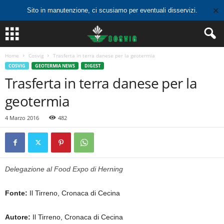
✕
Sito in manutenzione, ci scusiamo per eventuali disservizi.
Home
Cosvig
Trasferta in terra danese per la geotermia
COSVIG
GEOTERMIA NEWS
DIGEST
Trasferta in terra danese per la
geotermia
4 Marzo 2016
482
Delegazione al Food Expo di Herning
Fonte:
Il Tirreno, Cronaca di Cecina
Autore:
Il Tirreno, Cronaca di Cecina