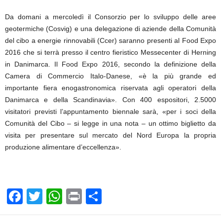
Da domani a mercoledì il Consorzio per lo sviluppo delle aree
geotermiche (Cosvig) e una delegazione di aziende della Comunità
del cibo a energie rinnovabili (Ccer) saranno presenti al Food Expo
2016 che si terrà presso il centro fieristico Messecenter di Herning
in Danimarca. Il Food Expo 2016, secondo la definizione della
Camera di Commercio Italo-Danese, «è la più grande ed
importante fiera enogastronomica riservata agli operatori della
Danimarca e della Scandinavia». Con 400 espositori, 2.5000
visitatori previsti l’appuntamento biennale sarà, «per i soci della
Comunità del Cibo – si legge in una nota – un ottimo biglietto da
visita per presentare sul mercato del Nord Europa la propria
produzione alimentare d’eccellenza».
F
T
W
Pr
C
a
wi
h
in
o