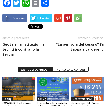
F
T
W
Pr
C
a
wi
h
in
o
c
tt
at
t
n
Facebook
Twitter
e
er
s
di
b
A
vi
Articolo precedente
Articolo successivo
o
p
di
Geotermia: istituzioni e
“La penisola del tesoro” fa
o
p
tecnici incontrano la
tappa a Larderello
k
Serbia
ARTICOLI CORRELATI
ALTRO DALL'AUTORE
Cosvig
Cosvig
Geotermia News
COSVIG-DTE a Firenze
In apertura lo sportello
Greenreport.it: Come
per il Workshop
del Bando PNRR “Facility
funziona in Toscana la