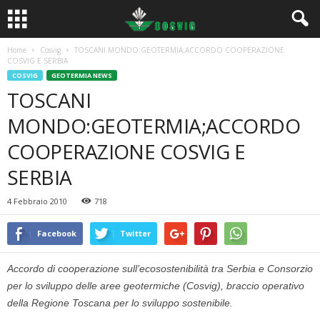
Home
Cosvig
TOSCANI MONDO:GEOTERMIA;ACCORDO COOPERAZIONE
COSVIG E SERBIA
COSVIG
GEOTERMIA NEWS
TOSCANI
MONDO:GEOTERMIA;ACCORDO
COOPERAZIONE COSVIG E
SERBIA
4 Febbraio 2010
718
Facebook
Twitter
Accordo di cooperazione sull’ecosostenibilità tra Serbia e Consorzio
per lo sviluppo delle aree geotermiche (Cosvig), braccio operativo
della Regione Toscana per lo sviluppo sostenibile.