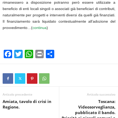
rimanessero a disposizione potranno però essere utilizzate a
beneficio di enti locali singoli o associati già beneficiari di contributi,
naturalmente per progetti e interventi diversi da quelli già finanziati.
Il finanziamento sarà liquidato contestualmente all’adozione del
provvedimento…(
continua
)
F
T
W
Pr
C
a
wi
h
in
o
c
tt
at
t
n
e
er
s
di
b
A
vi
o
p
di
Articolo precedente
Articolo successivo
Amiata, tavolo di crisi in
Toscana:
o
p
Regione.
Videosorveglianza,
k
pubblicato il bando.