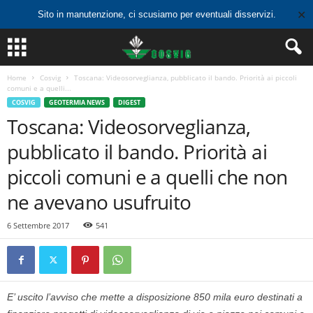
✕
Sito in manutenzione, ci scusiamo per eventuali disservizi.
Home
Cosvig
Toscana: Videosorveglianza, pubblicato il bando. Priorità ai piccoli
comuni e a quelli...
COSVIG
GEOTERMIA NEWS
DIGEST
Toscana: Videosorveglianza,
pubblicato il bando. Priorità ai
piccoli comuni e a quelli che non
ne avevano usufruito
6 Settembre 2017
541
E’ uscito l’avviso che mette a disposizione 850 mila euro destinati a