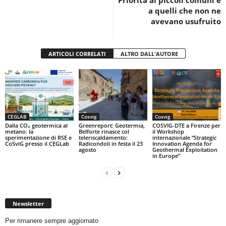
Priorità ai piccoli comuni e
a quelli che non ne
avevano usufruito
ARTICOLI CORRELATI
ALTRO DALL'AUTORE
CEGLAB
Cosvig
Cosvig
Dalla CO₂ geotermica al
Greenreport: Geotermia,
COSVIG-DTE a Firenze per
metano: la
Belforte rinasce col
il Workshop
sperimentazione di RSE e
teleriscaldamento:
internazionale “Strategic
CoSviG presso il CEGLab
Radicondoli in festa il 23
Innovation Agenda for
agosto
Geothermal Exploitation
in Europe”
Newsletter
Per rimanere sempre aggiornato