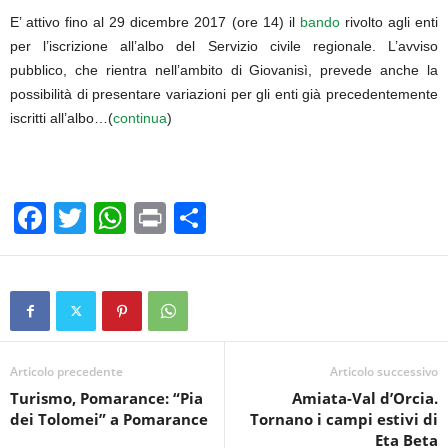
E’ attivo fino al 29 dicembre 2017 (ore 14) il
bando
rivolto agli enti
per l’iscrizione all’albo del Servizio civile regionale. L’avviso
pubblico, che rientra nell’ambito di Giovanisì, prevede anche la
possibilità di presentare variazioni per gli enti già precedentemente
iscritti all’albo…(
continua
)
F
T
W
Pr
C
a
wi
h
in
o
c
tt
at
t
n
e
er
s
di
b
A
vi
o
p
di
Articolo precedente
Articolo successivo
Turismo, Pomarance: “Pia
Amiata-Val d’Orcia.
o
p
dei Tolomei” a Pomarance
Tornano i campi estivi di
k
Eta Beta