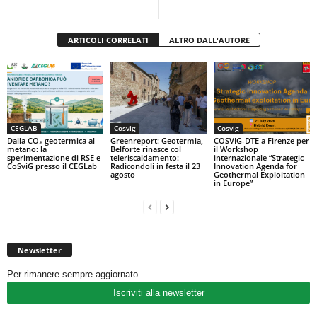
ARTICOLI CORRELATI
ALTRO DALL'AUTORE
CEGLAB
Cosvig
Cosvig
Dalla CO₂ geotermica al
Greenreport: Geotermia,
COSVIG-DTE a Firenze per
metano: la
Belforte rinasce col
il Workshop
sperimentazione di RSE e
teleriscaldamento:
internazionale “Strategic
CoSviG presso il CEGLab
Radicondoli in festa il 23
Innovation Agenda for
agosto
Geothermal Exploitation
in Europe”
Newsletter
Per rimanere sempre aggiornato
Iscriviti alla newsletter