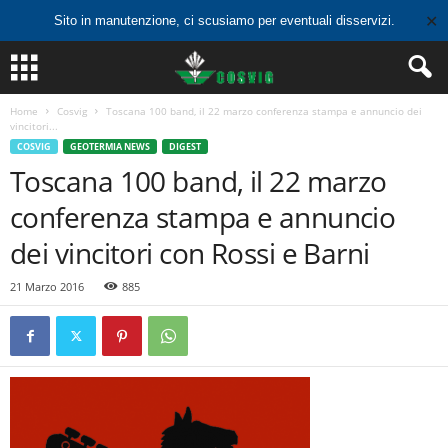
✕
Sito in manutenzione, ci scusiamo per eventuali disservizi.
Home
Cosvig
Toscana 100 band, il 22 marzo conferenza stampa e annuncio dei
vincitori...
COSVIG
GEOTERMIA NEWS
DIGEST
Toscana 100 band, il 22 marzo
conferenza stampa e annuncio
dei vincitori con Rossi e Barni
21 Marzo 2016
885