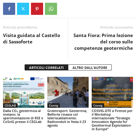
c
tt
at
t
n
e
er
s
di
b
A
vi
o
p
di
Articolo precedente
Articolo successivo
Visita guidata al Castello
Santa Fiora: Prima lezione
o
p
di Sassoforte
del corso sulle
k
competenze geotermiche
ARTICOLI CORRELATI
ALTRO DALL'AUTORE
CEGLAB
Cosvig
Cosvig
Dalla CO₂ geotermica al
Greenreport: Geotermia,
COSVIG-DTE a Firenze per
metano: la
Belforte rinasce col
il Workshop
sperimentazione di RSE e
teleriscaldamento:
internazionale “Strategic
CoSviG presso il CEGLab
Radicondoli in festa il 23
Innovation Agenda for
agosto
Geothermal Exploitation
in Europe”