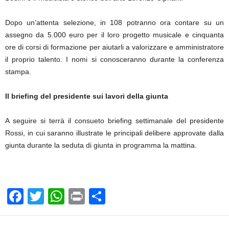
Dopo un’attenta selezione, in 108 potranno ora contare su un
assegno da 5.000 euro per il loro progetto musicale e cinquanta
ore di corsi di formazione per aiutarli a valorizzare e amministratore
il proprio talento. I nomi si conosceranno durante la conferenza
stampa.
Il briefing del presidente sui lavori della giunta
A seguire si terrà il consueto briefing settimanale del presidente
Rossi, in cui saranno illustrate le principali delibere approvate dalla
giunta durante la seduta di giunta in programma la mattina.
F
T
W
Pr
C
a
wi
h
in
o