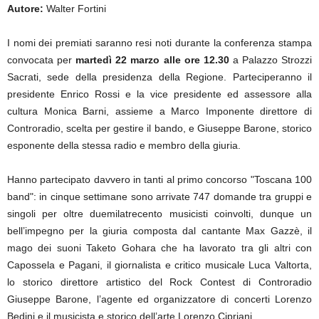
Autore:
Walter Fortini
I nomi dei premiati saranno resi noti durante la conferenza stampa
convocata per
martedì 22 marzo alle ore 12.30
a Palazzo Strozzi
Sacrati, sede della presidenza della Regione. Parteciperanno il
presidente Enrico Rossi e la vice presidente ed assessore alla
cultura Monica Barni, assieme a Marco Imponente direttore di
Controradio, scelta per gestire il bando, e Giuseppe Barone, storico
esponente della stessa radio e membro della giuria.
Hanno partecipato davvero in tanti al primo concorso "Toscana 100
band": in cinque settimane sono arrivate 747 domande tra gruppi e
singoli per oltre duemilatrecento musicisti coinvolti, dunque un
bell’impegno per la giuria composta dal cantante Max Gazzè, il
mago dei suoni Taketo Gohara che ha lavorato tra gli altri con
Capossela e Pagani, il giornalista e critico musicale Luca Valtorta,
lo storico direttore artistico del Rock Contest di Controradio
Giuseppe Barone, l’agente ed organizzatore di concerti Lorenzo
Bedini e il musicista e storico dell’arte Lorenzo Cipriani.