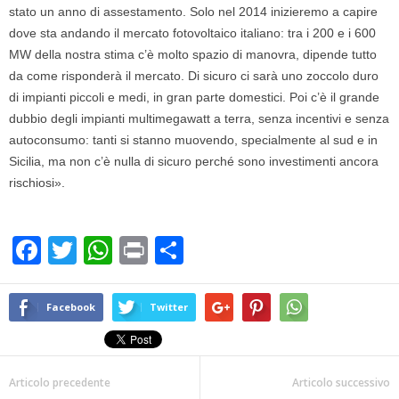
stato un anno di assestamento. Solo nel 2014 inizieremo a capire
dove sta andando il mercato fotovoltaico italiano: tra i 200 e i 600
MW della nostra stima c’è molto spazio di manovra, dipende tutto
da come risponderà il mercato. Di sicuro ci sarà uno zoccolo duro
di impianti piccoli e medi, in gran parte domestici. Poi c’è il grande
dubbio degli impianti multimegawatt a terra, senza incentivi e senza
autoconsumo: tanti si stanno muovendo, specialmente al sud e in
Sicilia, ma non c’è nulla di sicuro perché sono investimenti ancora
rischiosi».
F
T
W
Pr
C
a
wi
h
in
o
c
tt
at
t
n
Facebook
Twitter
e
er
s
di
b
A
vi
Articolo precedente
Articolo successivo
o
p
di