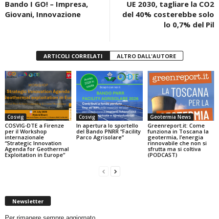
Bando I GO! – Impresa,
UE 2030, tagliare la CO2
o
p
Giovani, Innovazione
del 40% costerebbe solo
k
lo 0,7% del Pil
ARTICOLI CORRELATI
ALTRO DALL'AUTORE
Cosvig
Cosvig
Geotermia News
COSVIG-DTE a Firenze
In apertura lo sportello
Greenreport.it: Come
per il Workshop
del Bando PNRR “Facility
funziona in Toscana la
internazionale
Parco Agrisolare”
geotermia, l’energia
“Strategic Innovation
rinnovabile che non si
Agenda for Geothermal
sfrutta ma si coltiva
Exploitation in Europe”
(PODCAST)
Newsletter
Per rimanere sempre aggiornato