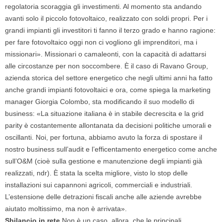
regolatoria scoraggia gli investimenti. Al momento sta andando
avanti solo il piccolo fotovoltaico, realizzato con soldi propri. Per i
grandi impianti gli investitori ti fanno il terzo grado e hanno ragione:
per fare fotovoltaico oggi non ci vogliono gli imprenditori, ma i
missionari». Missionari o camaleonti, con la capacità di adattarsi
alle circostanze per non soccombere. È il caso di Ravano Group,
azienda storica del settore energetico che negli ultimi anni ha fatto
anche grandi impianti fotovoltaici e ora, come spiega la marketing
manager Giorgia Colombo, sta modificando il suo modello di
business: «La situazione italiana è in stabile decrescita e la grid
parity è costantemente allontanata da decisioni politiche umorali e
oscillanti. Noi, per fortuna, abbiamo avuto la forza di spostare il
nostro business sull’audit e l’efficentamento energetico come anche
sull’O&M (cioè sulla gestione e manutenzione degli impianti già
realizzati, ndr). È stata la scelta migliore, visto lo stop delle
installazioni sui capannoni agricoli, commerciali e industriali.
L’estensione delle detrazioni fiscali anche alle aziende avrebbe
aiutato moltissimo, ma non è arrivata».
Sbilancio in rete
Non è un caso, allora, che le principali