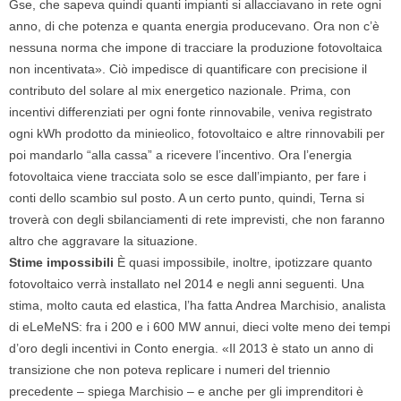
Gse, che sapeva quindi quanti impianti si allacciavano in rete ogni
anno, di che potenza e quanta energia producevano. Ora non c’è
nessuna norma che impone di tracciare la produzione fotovoltaica
non incentivata». Ciò impedisce di quantificare con precisione il
contributo del solare al mix energetico nazionale. Prima, con
incentivi differenziati per ogni fonte rinnovabile, veniva registrato
ogni kWh prodotto da minieolico, fotovoltaico e altre rinnovabili per
poi mandarlo “alla cassa” a ricevere l’incentivo. Ora l’energia
fotovoltaica viene tracciata solo se esce dall’impianto, per fare i
conti dello scambio sul posto. A un certo punto, quindi, Terna si
troverà con degli sbilanciamenti di rete imprevisti, che non faranno
altro che aggravare la situazione.
Stime impossibili
È quasi impossibile, inoltre, ipotizzare quanto
fotovoltaico verrà installato nel 2014 e negli anni seguenti. Una
stima, molto cauta ed elastica, l’ha fatta Andrea Marchisio, analista
di eLeMeNS: fra i 200 e i 600 MW annui, dieci volte meno dei tempi
d’oro degli incentivi in Conto energia. «Il 2013 è stato un anno di
transizione che non poteva replicare i numeri del triennio
precedente – spiega Marchisio – e anche per gli imprenditori è