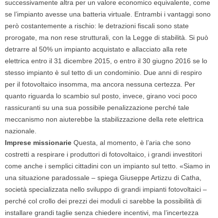
successivamente altra per un valore economico equivalente, come
se l’impianto avesse una batteria virtuale. Entrambi i vantaggi sono
però costantemente a rischio: le detrazioni fiscali sono state
prorogate, ma non rese strutturali, con la Legge di stabilità. Si può
detrarre al 50% un impianto acquistato e allacciato alla rete
elettrica entro il 31 dicembre 2015, o entro il 30 giugno 2016 se lo
stesso impianto è sul tetto di un condominio. Due anni di respiro
per il fotovoltaico insomma, ma ancora nessuna certezza. Per
quanto riguarda lo scambio sul posto, invece, girano voci poco
rassicuranti su una sua possibile penalizzazione perché tale
meccanismo non aiuterebbe la stabilizzazione della rete elettrica
nazionale.
Imprese missionarie
Questa, al momento, è l’aria che sono
costretti a respirare i produttori di fotovoltaico, i grandi investitori
come anche i semplici cittadini con un impianto sul tetto. «Siamo in
una situazione paradossale – spiega Giuseppe Artizzu di Catha,
società specializzata nello sviluppo di grandi impianti fotovoltaici –
perché col crollo dei prezzi dei moduli ci sarebbe la possibilità di
installare grandi taglie senza chiedere incentivi, ma l’incertezza