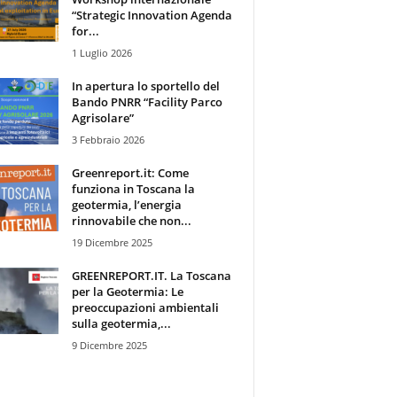
“Strategic Innovation Agenda
for...
1 Luglio 2026
In apertura lo sportello del
Bando PNRR “Facility Parco
Agrisolare”
3 Febbraio 2026
Greenreport.it: Come
funziona in Toscana la
geotermia, l’energia
rinnovabile che non...
19 Dicembre 2025
GREENREPORT.IT. La Toscana
per la Geotermia: Le
preoccupazioni ambientali
sulla geotermia,...
9 Dicembre 2025