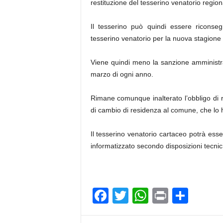
restituzione del tesserino venatorio regio
Il tesserino può quindi essere riconse
tesserino venatorio per la nuova stagione
Viene quindi meno la sanzione amministra
marzo di ogni anno.
Rimane comunque inalterato l’obbligo di 
di cambio di residenza al comune, che lo h
Il tesserino venatorio cartaceo potrà esse
informatizzato secondo disposizioni tecnic
F
T
W
Pr
C
a
wi
h
in
o