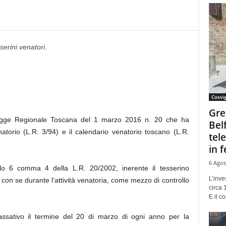
serini venatori.
Cosvi
Gre
Legge Regionale Toscana del 1 marzo 2016 n. 20 che ha
Bel
enatorio (L.R. 3/94) e il calendario venatorio toscano (L.R.
tel
in f
6 Agos
icolo 6 comma 4 della L.R. 20/2002, inerente il tesserino
L’inve
con se durante l’attività venatoria, come mezzo di controllo
circa 
E il co
ssativo il termine del 20 di marzo di ogni anno per la