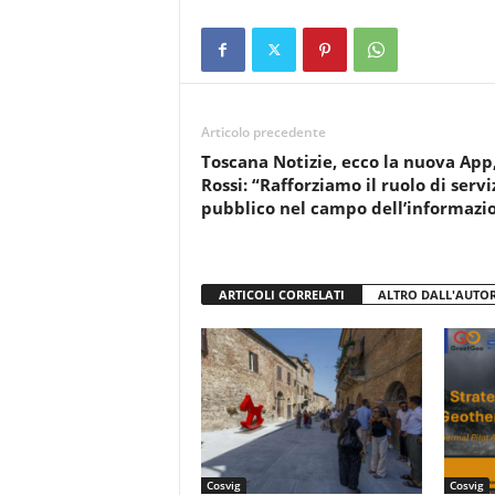
c
tt
at
t
n
e
er
s
di
b
A
vi
o
p
di
Articolo precedente
o
p
Toscana Notizie, ecco la nuova App
k
Rossi: “Rafforziamo il ruolo di servi
pubblico nel campo dell’informazi
ARTICOLI CORRELATI
ALTRO DALL'AUTO
Cosvig
Cosvig