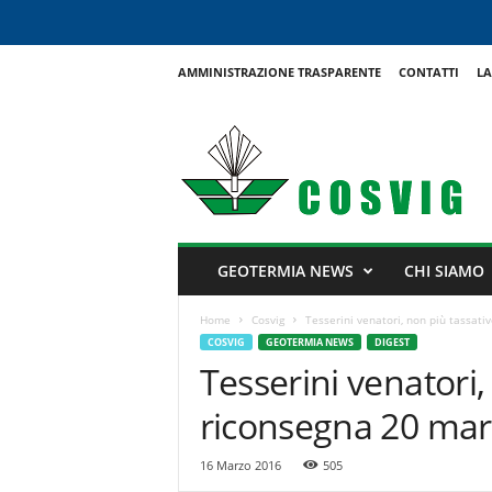
AMMINISTRAZIONE TRASPARENTE
CONTATTI
LA
C
o
s
v
i
g
GEOTERMIA NEWS
CHI SIAMO
Home
Cosvig
Tesserini venatori, non più tassat
COSVIG
GEOTERMIA NEWS
DIGEST
Tesserini venatori
riconsegna 20 mar
16 Marzo 2016
505