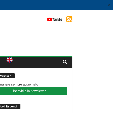
✕
sletter
imanere sempre aggiornato
Iscriviti alla newsletter
icoli Recenti