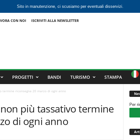
Sito in manutenzione, ci scusiamo per eventuali disservizi.
VORA CON NOI
ISCRIVITI ALLA NEWSLETTER
PROGETTI
BANDI
TURISMO
STAMPA
ivo termine riconsegna 20 marzo di ogni anno
New
, non più tassativo termine
Per r
zo di ogni anno
Art