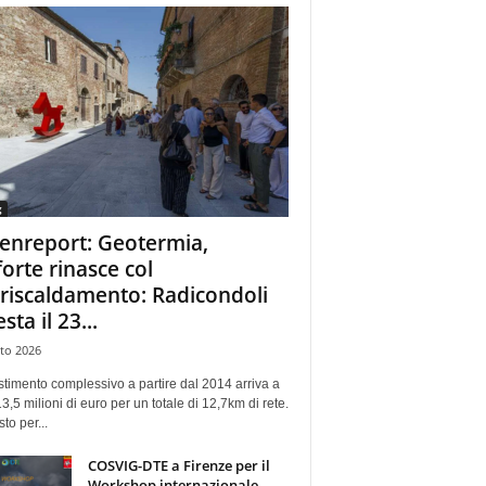
g
enreport: Geotermia,
forte rinasce col
eriscaldamento: Radicondoli
esta il 23...
to 2026
stimento complessivo a partire dal 2014 arriva a
13,5 milioni di euro per un totale di 12,7km di rete.
sto per...
COSVIG-DTE a Firenze per il
Workshop internazionale