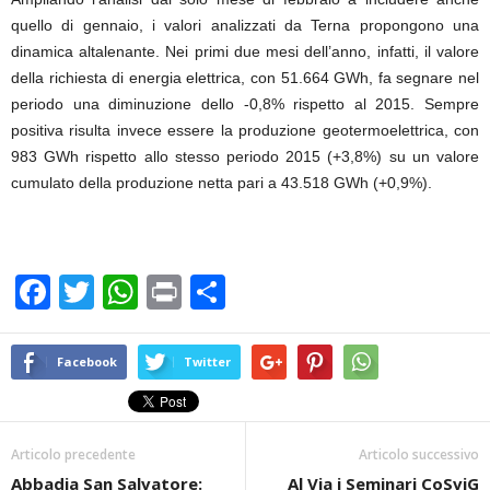
quello di gennaio, i valori analizzati da Terna propongono una
dinamica altalenante. Nei primi due mesi dell’anno, infatti, il valore
della richiesta di energia elettrica, con 51.664 GWh, fa segnare nel
periodo una diminuzione dello -0,8% rispetto al 2015. Sempre
positiva risulta invece essere la produzione geotermoelettrica, con
983 GWh rispetto allo stesso periodo 2015 (+3,8%) su un valore
cumulato della produzione netta pari a 43.518 GWh (+0,9%).
F
T
W
Pr
C
a
wi
h
in
o
c
tt
at
t
n
Facebook
Twitter
e
er
s
di
b
A
vi
Articolo precedente
Articolo successivo
o
p
di
Abbadia San Salvatore:
Al Via i Seminari CoSviG