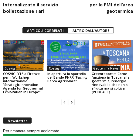
o
p
Internalizzato il servizio
per le PMI dell’area
k
bollettazione Tari
geotermica
ARTICOLI CORRELATI
ALTRO DALL'AUTORE
Cosvig
Cosvig
Geotermia News
COSVIG-DTE a Firenze
In apertura lo sportello
Greenreport.it: Come
per il Workshop
del Bando PNRR “Facility
funziona in Toscana la
internazionale
Parco Agrisolare”
geotermia, l’energia
“Strategic Innovation
rinnovabile che non si
Agenda for Geothermal
sfrutta ma si coltiva
Exploitation in Europe”
(PODCAST)
Newsletter
Per rimanere sempre aggiornato