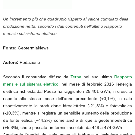
Un incremento più che quadruplo rispetto al valore cumulato della
produzione netta, secondo i dati contenuti nell’ultimo Rapporto
mensile sul sistema elettrico
Fonte:
GeotermiaNews
Autore:
Redazione
Secondo il consuntivo diffuso da
Terna
nel suo ultimo
Rapporto
mensile sul sistema elettrico
, nel mese di febbraio 2016 l’energia
elettrica richiesta dal Paese ha raggiunto i 25.401 GWh, in crescita
rispetto allo stesso mese dell’anno precedente (+0,1%); in calo
rispettivamente la produzione idroelettrica (-21,3%) e fotovoltaica
(-10,3%), mentre si registra un sensibile aumento della produzione
da fonte eolica (+44,2%) come anche di quella geotermoelettrica
(+5,8%), che è passata -in termini assoluti- da 448 a 474 GWh.
Ampliando l’analisi dal solo mese di febbraio a includere anche