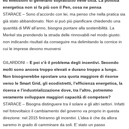
ed emissioni si generano soprattutto nelle città. La politica
energetica non si fa più con il Pen, cosa ne pensa
STARACE – Sono d’accordo con lei, ma penso che nella pratica sia
già stato abbandonato. Non si può più pianificare chiedendo una
quantità di MW all’anno, bisogna puntare alla sostenibilità. La
Merkel sta prendendo la strada delle rinnovabili nel modo giusto:
non indicando risultati da conseguire ma delimitando la cornice in
cui le imprese devono muoversi
GILARDONI –
E poi c’è il problema degli incentivi. Secondo
molti sono ancora troppo elevati e durano troppo a lungo.
Non bisognerebbe spostare una quota maggiore di risorse
verso le Smart Grid, gli ecodistretti, l’efficienza energetica, la
ricerca e l’industrializzazione dove, tra l’altro, potremmo
veramente sviluppare maggiori capacità di competere?
STARACE – Bisogna distinguere tra il solare e gli altri settori. Infatti
nel fotovoltaico il cambiamento del governo va proprio in questa
direzione: nel 2015 finiranno gli incentivi. L’idea è che da allora
saremo in grado di camminare da soli. E’ stato un passo