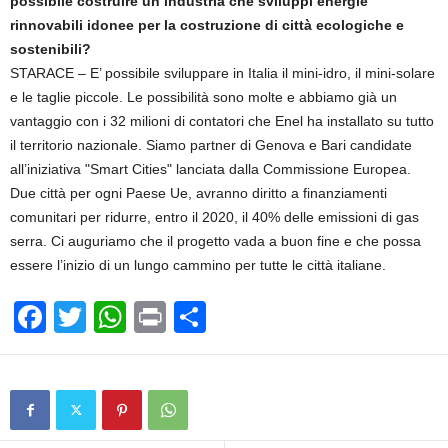
possibile costruire un’industria che sviluppi energie
rinnovabili idonee per la costruzione di città ecologiche e
sostenibili?
STARACE – E’ possibile sviluppare in Italia il mini-idro, il mini-solare
e le taglie piccole. Le possibilità sono molte e abbiamo già un
vantaggio con i 32 milioni di contatori che Enel ha installato su tutto
il territorio nazionale. Siamo partner di Genova e Bari candidate
all’iniziativa "Smart Cities" lanciata dalla Commissione Europea.
Due città per ogni Paese Ue, avranno diritto a finanziamenti
comunitari per ridurre, entro il 2020, il 40% delle emissioni di gas
serra. Ci auguriamo che il progetto vada a buon fine e che possa
essere l’inizio di un lungo cammino per tutte le città italiane.
F
T
W
Pr
C
a
wi
h
in
o
c
tt
at
t
n
e
er
s
di
b
A
vi