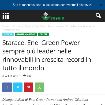
✕
Sito in manutenzione, ci scusiamo per eventuali disservizi.
Home
Cosvig
Starace: Enel Green Power sempre più leader nelle rinnovabili in
crescita record...
COSVIG
GEOTERMIA NEWS
DIGEST
Starace: Enel Green Power
sempre più leader nelle
rinnovabili in crescita record in
tutto il mondo
3 Luglio 2011
860
Dialogo dell’ad di Enel Green Power con Andrea Gilardoni: