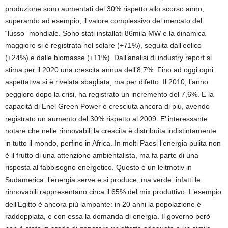
produzione sono aumentati del 30% rispetto allo scorso anno,
superando ad esempio, il valore complessivo del mercato del
“lusso” mondiale. Sono stati installati 86mila MW e la dinamica
maggiore si è registrata nel solare (+71%), seguita dall’eolico
(+24%) e dalle biomasse (+11%). Dall’analisi di industry report si
stima per il 2020 una crescita annua dell’8,7%. Fino ad oggi ogni
aspettativa si è rivelata sbagliata, ma per difetto. Il 2010, l’anno
peggiore dopo la crisi, ha registrato un incremento del 7,6%. E la
capacità di Enel Green Power è cresciuta ancora di più, avendo
registrato un aumento del 30% rispetto al 2009. E’ interessante
notare che nelle rinnovabili la crescita è distribuita indistintamente
in tutto il mondo, perfino in Africa. In molti Paesi l’energia pulita non
è il frutto di una attenzione ambientalista, ma fa parte di una
risposta al fabbisogno energetico. Questo è un leitmotiv in
Sudamerica: l’energia serve e si produce, ma verde; infatti le
rinnovabili rappresentano circa il 65% del mix produttivo. L’esempio
dell’Egitto è ancora più lampante: in 20 anni la popolazione è
raddoppiata, e con essa la domanda di energia. Il governo però