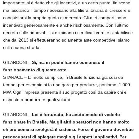
importante: si è detto che gli incentivi, a un certo punto, finiscono,
ma lasciando il tempo necessario alla filiera italiana di crescere e
conquistarsi la propria quota di mercato. Gli altri comparti sono
incentivati generosamente e anche rischiosamente. Con l’ultimo
decreto sulle rinnovabili si eliminano i certificati verdi e si stabilisce
che dal 2013 si effettueranno solamente aste competitive: siamo
sulla buona strada.
GILARDONI –
Sì, ma in pochi hanno compreso il
funzionamento di queste aste.
STARACE – E’ molto semplice, in Brasile funziona già così da
tempo: per esempio si fa una gara per produrre, poniamo, 1.000
MW. Ogni impresa presenta il suo progetto così da capire chi è
disposto a produrre e quali volumi.
GILARDONI –
Lei è fortunato, ha avuto modo di vederlo
funzionare in Brasile. Ma gli altri operatori non hanno molto
chiaro come si svolgerà il sistema. Forse il governo dovrebbe
preoccuparsi di spiegare meglio gli aspetti applicativi. Per