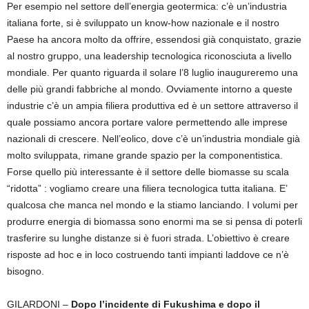
Per esempio nel settore dell’energia geotermica: c’è un’industria
italiana forte, si è sviluppato un know-how nazionale e il nostro
Paese ha ancora molto da offrire, essendosi già conquistato, grazie
al nostro gruppo, una leadership tecnologica riconosciuta a livello
mondiale. Per quanto riguarda il solare l’8 luglio inaugureremo una
delle più grandi fabbriche al mondo. Ovviamente intorno a queste
industrie c’è un ampia filiera produttiva ed è un settore attraverso il
quale possiamo ancora portare valore permettendo alle imprese
nazionali di crescere. Nell’eolico, dove c’è un’industria mondiale già
molto sviluppata, rimane grande spazio per la componentistica.
Forse quello più interessante è il settore delle biomasse su scala
“ridotta” : vogliamo creare una filiera tecnologica tutta italiana. E’
qualcosa che manca nel mondo e la stiamo lanciando. I volumi per
produrre energia di biomassa sono enormi ma se si pensa di poterli
trasferire su lunghe distanze si è fuori strada. L’obiettivo è creare
risposte ad hoc e in loco costruendo tanti impianti laddove ce n’è
bisogno.
GILARDONI –
Dopo l’incidente di Fukushima e dopo il