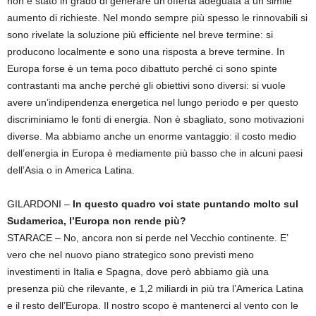
non è stato in grado di generare un’offerta adeguata a un simile
aumento di richieste. Nel mondo sempre più spesso le rinnovabili si
sono rivelate la soluzione più efficiente nel breve termine: si
producono localmente e sono una risposta a breve termine. In
Europa forse è un tema poco dibattuto perché ci sono spinte
contrastanti ma anche perché gli obiettivi sono diversi: si vuole
avere un’indipendenza energetica nel lungo periodo e per questo
discriminiamo le fonti di energia. Non è sbagliato, sono motivazioni
diverse. Ma abbiamo anche un enorme vantaggio: il costo medio
dell’energia in Europa è mediamente più basso che in alcuni paesi
dell’Asia o in America Latina.
GILARDONI –
In questo quadro voi state puntando molto sul
Sudamerica, l’Europa non rende più?
STARACE – No, ancora non si perde nel Vecchio continente. E’
vero che nel nuovo piano strategico sono previsti meno
investimenti in Italia e Spagna, dove però abbiamo già una
presenza più che rilevante, e 1,2 miliardi in più tra l’America Latina
e il resto dell’Europa. Il nostro scopo è mantenerci al vento con le