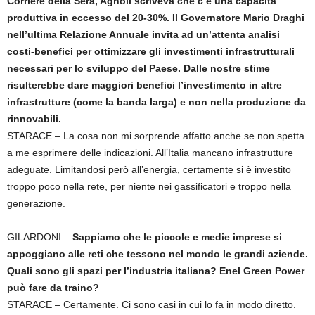
Corriere della Sera, Agnoli scriveva che c’è una capacità
produttiva in eccesso del 20-30%. Il Governatore Mario Draghi
nell’ultima Relazione Annuale invita ad un’attenta analisi
costi-benefici per ottimizzare gli investimenti infrastrutturali
necessari per lo sviluppo del Paese. Dalle nostre stime
risulterebbe dare maggiori benefici l’investimento in altre
infrastrutture (come la banda larga) e non nella produzione da
rinnovabili.
STARACE – La cosa non mi sorprende affatto anche se non spetta
a me esprimere delle indicazioni. All’Italia mancano infrastrutture
adeguate. Limitandosi però all’energia, certamente si è investito
troppo poco nella rete, per niente nei gassificatori e troppo nella
generazione.
GILARDONI –
Sappiamo che le piccole e medie imprese si
appoggiano alle reti che tessono nel mondo le grandi aziende.
Quali sono gli spazi per l’industria italiana? Enel Green Power
può fare da traino?
STARACE – Certamente. Ci sono casi in cui lo fa in modo diretto.