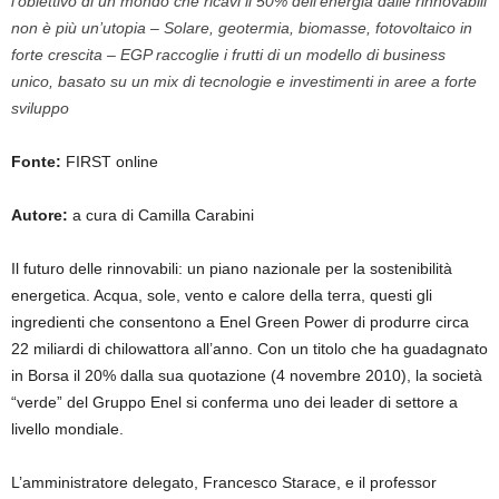
l’obiettivo di un mondo che ricavi il 50% dell’energia dalle rinnovabili
non è più un’utopia – Solare, geotermia, biomasse, fotovoltaico in
forte crescita – EGP raccoglie i frutti di un modello di business
unico, basato su un mix di tecnologie e investimenti in aree a forte
sviluppo
Fonte:
FIRST online
Autore:
a cura di Camilla Carabini
Il futuro delle rinnovabili: un piano nazionale per la sostenibilità
energetica. Acqua, sole, vento e calore della terra, questi gli
ingredienti che consentono a Enel Green Power di produrre circa
22 miliardi di chilowattora all’anno. Con un titolo che ha guadagnato
in Borsa il 20% dalla sua quotazione (4 novembre 2010), la società
“verde” del Gruppo Enel si conferma uno dei leader di settore a
livello mondiale.
L’amministratore delegato, Francesco Starace, e il professor