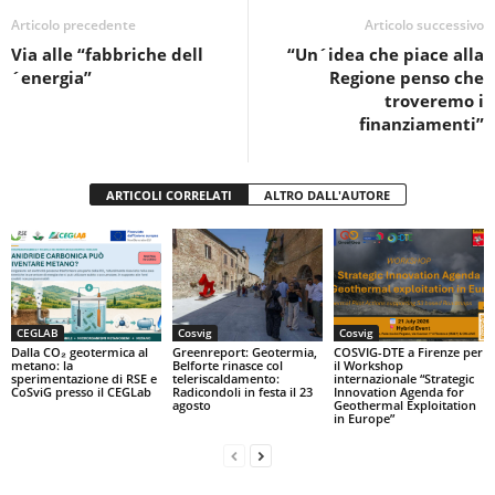
o
p
di
Articolo precedente
Articolo successivo
Via alle “fabbriche dell
“Un´idea che piace alla
o
p
´energia”
Regione penso che
k
troveremo i
finanziamenti”
ARTICOLI CORRELATI
ALTRO DALL'AUTORE
CEGLAB
Cosvig
Cosvig
Dalla CO₂ geotermica al
Greenreport: Geotermia,
COSVIG-DTE a Firenze per
metano: la
Belforte rinasce col
il Workshop
sperimentazione di RSE e
teleriscaldamento:
internazionale “Strategic
CoSviG presso il CEGLab
Radicondoli in festa il 23
Innovation Agenda for
agosto
Geothermal Exploitation
in Europe”