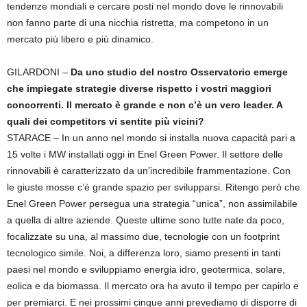
tendenze mondiali e cercare posti nel mondo dove le rinnovabili
non fanno parte di una nicchia ristretta, ma competono in un
mercato più libero e più dinamico.
GILARDONI –
Da uno studio del nostro Osservatorio emerge
che impiegate strategie diverse rispetto i vostri maggiori
concorrenti. Il mercato è grande e non c’è un vero leader. A
quali dei competitors vi sentite più vicini?
STARACE – In un anno nel mondo si installa nuova capacità pari a
15 volte i MW installati oggi in Enel Green Power. Il settore delle
rinnovabili è caratterizzato da un’incredibile frammentazione. Con
le giuste mosse c’è grande spazio per svilupparsi. Ritengo però che
Enel Green Power persegua una strategia “unica”, non assimilabile
a quella di altre aziende. Queste ultime sono tutte nate da poco,
focalizzate su una, al massimo due, tecnologie con un footprint
tecnologico simile. Noi, a differenza loro, siamo presenti in tanti
paesi nel mondo e sviluppiamo energia idro, geotermica, solare,
eolica e da biomassa. Il mercato ora ha avuto il tempo per capirlo e
per premiarci. E nei prossimi cinque anni prevediamo di disporre di