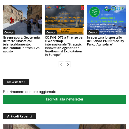
Cosvig
Cosvig
Cosvig
Greenreport: Geotermia,
COSVIG-DTE a Firenze per
In apertura lo sportello
Belforte rinasce col
il Workshop
del Bando PNRR “Facility
teleriscaldamento:
internazionale “Strategic
Parco Agrisolare”
Radicondoli in festa il 23
Innovation Agenda for
agosto
Geothermal Exploitation
in Europe”
Newsletter
Per rimanere sempre aggiornato
Iscriviti alla newsletter
Articoli Recenti