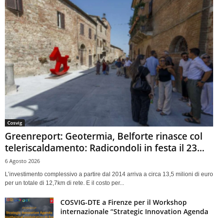
Cosvig
Greenreport: Geotermia, Belforte rinasce col
teleriscaldamento: Radicondoli in festa il 23...
6 Agosto 2026
L’investimento complessivo a partire dal 2014 arriva a circa 13,5 milioni di euro
per un totale di 12,7km di rete. E il costo per...
COSVIG-DTE a Firenze per il Workshop
internazionale “Strategic Innovation Agenda