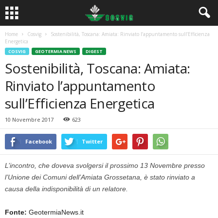
Home
Cosvig
Sostenibilità, Toscana: Amiata: Rinviato l’appuntamento sull’Efficienza
Energetica
COSVIG
GEOTERMIA NEWS
DIGEST
Sostenibilità, Toscana: Amiata:
Rinviato l’appuntamento
sull’Efficienza Energetica
10 Novembre 2017
623
Facebook
Twitter
L’incontro, che doveva svolgersi il prossimo 13 Novembre presso
l’Unione dei Comuni dell’Amiata Grossetana, è stato rinviato a
causa della indisponibilità di un relatore.
Fonte:
GeotermiaNews.it