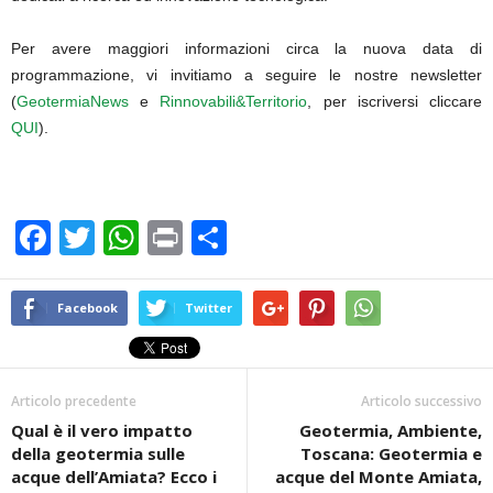
Per avere maggiori informazioni circa la nuova data di
programmazione, vi invitiamo a seguire le nostre newsletter
(
GeotermiaNews
e
Rinnovabili&Territorio
, per iscriversi cliccare
QUI
).
F
T
W
Pr
C
a
wi
h
in
o
c
tt
at
t
n
Facebook
Twitter
e
er
s
di
b
A
vi
Articolo precedente
Articolo successivo
o
p
di
Qual è il vero impatto
Geotermia, Ambiente,
o
p
della geotermia sulle
Toscana: Geotermia e
k
acque dell’Amiata? Ecco i
acque del Monte Amiata,