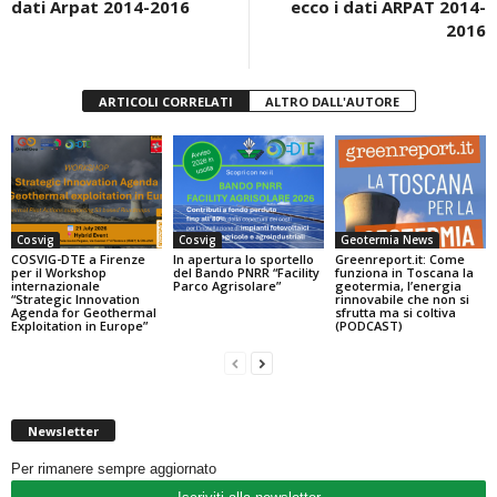
dati Arpat 2014-2016
ecco i dati ARPAT 2014-
2016
ARTICOLI CORRELATI
ALTRO DALL'AUTORE
Cosvig
Cosvig
Geotermia News
COSVIG-DTE a Firenze
In apertura lo sportello
Greenreport.it: Come
per il Workshop
del Bando PNRR “Facility
funziona in Toscana la
internazionale
Parco Agrisolare”
geotermia, l’energia
“Strategic Innovation
rinnovabile che non si
Agenda for Geothermal
sfrutta ma si coltiva
Exploitation in Europe”
(PODCAST)
Newsletter
Per rimanere sempre aggiornato