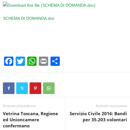
SCHEMA DI DOMANDA.doc
F
T
W
Pr
C
a
wi
h
in
o
c
tt
at
t
n
e
er
s
di
b
A
vi
o
p
di
Articolo precedente
Articolo successivo
Vetrina Toscana, Regione
Servizio Civile 2016: Bandi
o
p
ed Unioncamere
per 35.203 volontari
k
confermano