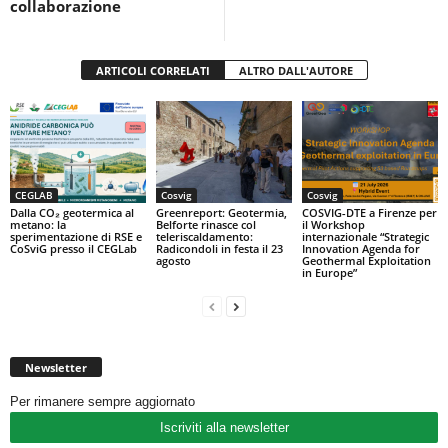
collaborazione
ARTICOLI CORRELATI
ALTRO DALL'AUTORE
CEGLAB
Cosvig
Cosvig
Dalla CO₂ geotermica al
Greenreport: Geotermia,
COSVIG-DTE a Firenze per
metano: la
Belforte rinasce col
il Workshop
sperimentazione di RSE e
teleriscaldamento:
internazionale “Strategic
CoSviG presso il CEGLab
Radicondoli in festa il 23
Innovation Agenda for
agosto
Geothermal Exploitation
in Europe”
Newsletter
Per rimanere sempre aggiornato
Iscriviti alla newsletter