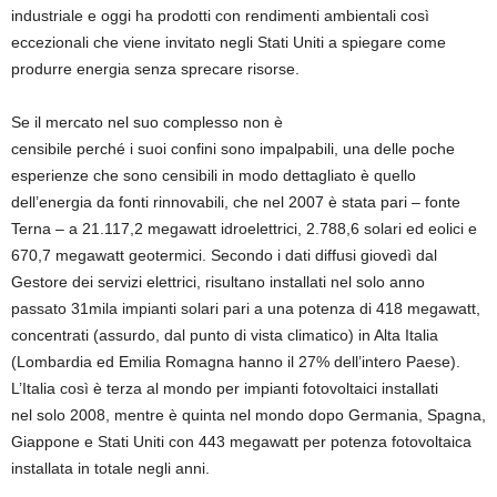
industriale e oggi ha prodotti con rendimenti ambientali così
eccezionali che viene invitato negli Stati Uniti a spiegare come
produrre energia senza sprecare risorse.
Se il mercato nel suo complesso non è
censibile perché i suoi confini sono impalpabili, una delle poche
esperienze che sono censibili in modo dettagliato è quello
dell’energia da fonti rinnovabili, che nel 2007 è stata pari – fonte
Terna – a 21.117,2 megawatt idroelettrici, 2.788,6 solari ed eolici e
670,7 megawatt geotermici. Secondo i dati diffusi giovedì dal
Gestore dei servizi elettrici, risultano installati nel solo anno
passato 31mila impianti solari pari a una potenza di 418 megawatt,
concentrati (assurdo, dal punto di vista climatico) in Alta Italia
(Lombardia ed Emilia Romagna hanno il 27% dell’intero Paese).
L’Italia così è terza al mondo per impianti fotovoltaici installati
nel solo 2008, mentre è quinta nel mondo dopo Germania, Spagna,
Giappone e Stati Uniti con 443 megawatt per potenza fotovoltaica
installata in totale negli anni.