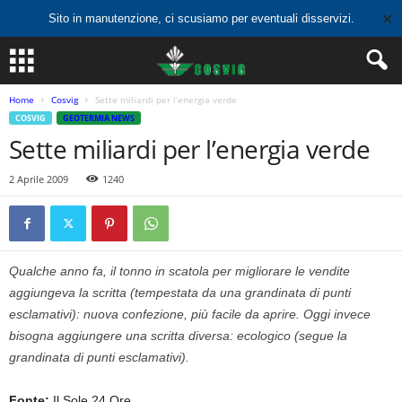
✕
Sito in manutenzione, ci scusiamo per eventuali disservizi.
Home
Cosvig
Sette miliardi per l’energia verde
COSVIG
GEOTERMIA NEWS
Sette miliardi per l’energia verde
2 Aprile 2009
1240
Qualche anno fa, il tonno in scatola per migliorare le vendite
aggiungeva la scritta (tempestata da una grandinata di punti
esclamativi): nuova confezione, più facile da aprire. Oggi invece
bisogna aggiungere una scritta diversa: ecologico (segue la
grandinata di punti esclamativi).
Fonte:
Il Sole 24 Ore