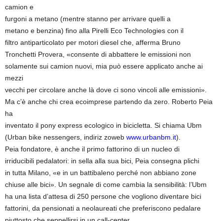
camion e
furgoni a metano (mentre stanno per arrivare quelli a
metano e benzina) fino alla Pirelli Eco Technologies con il
filtro antiparticolato per motori diesel che, afferma Bruno
Tronchetti Provera, «consente di abbattere le emissioni non
solamente sui camion nuovi, mia può essere applicato anche ai
mezzi
vecchi per circolare anche là dove ci sono vincoli alle emissioni».
Ma c’è anche chi crea ecoimprese partendo da zero. Roberto Peia
ha
inventato il pony express ecologico in bicicletta. Si chiama Ubm
(Urban bike nessengers, indiriz zoweb
www.urbanbm.it
).
Peia fondatore, è anche il primo fattorino di un nucleo di
irriducibili pedalatori: in sella alla sua bici, Peia consegna plichi
in tutta Milano, «e in un battibaleno perché non abbiano zone
chiuse alle bici». Un segnale di come cambia la sensibilità: l’Ubm
ha una lista d’attesa di 250 persone che vogliono diventare bici
fattorini, da pensionati a neolaureati che preferiscono pedalare
piuttosto che seppellirsi in un call-center.