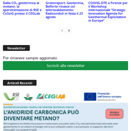
Dalla CO₂ geotermica al
Greenreport: Geotermia,
COSVIG-DTE a Firenze per
metano: la
Belforte rinasce col
il Workshop
sperimentazione di RSE e
teleriscaldamento:
internazionale “Strategic
CoSviG presso il CEGLab
Radicondoli in festa il 23
Innovation Agenda for
agosto
Geothermal Exploitation
in Europe”
Newsletter
Per rimanere sempre aggiornato
Iscriviti alla newsletter
Articoli Recenti