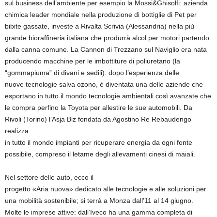
sul business dell’ambiente per esempio la Mossi&Ghisolfi: azienda
chimica leader mondiale nella produzione di bottiglie di Pet per
bibite gassate, investe a Rivalta Scrivia (Alessandria) nella più
grande bioraffineria italiana che produrrà alcol per motori partendo
dalla canna comune. La Cannon di Trezzano sul Naviglio era nata
producendo macchine per le imbottiture di poliuretano (la
“gommapiuma” di divani e sedili): dopo l’esperienza delle
nuove tecnologie salva ozono, è diventata una delle aziende che
esportano in tutto il mondo tecnologie ambientali così avanzate che
le compra perfino la Toyota per allestire le sue automobili. Da
Rivoli (Torino) l’Asja Biz fondata da Agostino Re Rebaudengo
realizza
in tutto il mondo impianti per ricuperare energia da ogni fonte
possibile, compreso il letame degli allevamenti cinesi di maiali.
Nel settore delle auto, ecco il
progetto «Aria nuova» dedicato alle tecnologie e alle soluzioni per
una mobilità sostenibile; si terrà a Monza dall’11 al 14 giugno.
Molte le imprese attive: dall’Iveco ha una gamma completa di