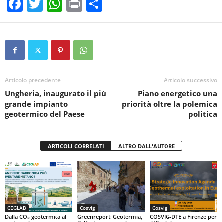
F
T
W
Pr
C
a
wi
h
in
o
c
tt
at
t
n
e
er
s
di
b
A
vi
o
p
di
Articolo precedente
Articolo successivo
Ungheria, inaugurato il più
Piano energetico una
o
p
grande impianto
priorità oltre la polemica
k
geotermico del Paese
politica
ARTICOLI CORRELATI
ALTRO DALL'AUTORE
CEGLAB
Cosvig
Cosvig
Dalla CO₂ geotermica al
Greenreport: Geotermia,
COSVIG-DTE a Firenze per