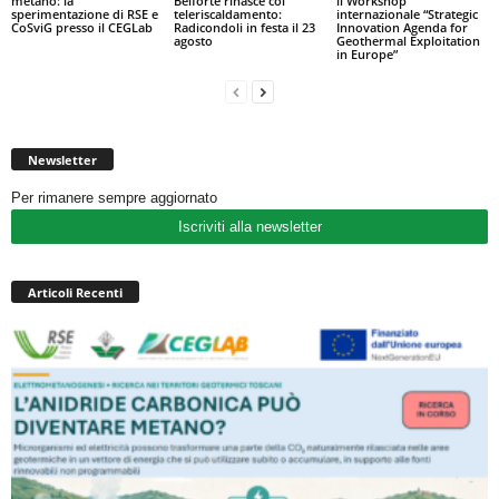
metano: la
Belforte rinasce col
il Workshop
sperimentazione di RSE e
teleriscaldamento:
internazionale “Strategic
CoSviG presso il CEGLab
Radicondoli in festa il 23
Innovation Agenda for
agosto
Geothermal Exploitation
in Europe”
Newsletter
Per rimanere sempre aggiornato
Iscriviti alla newsletter
Articoli Recenti