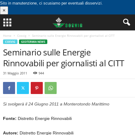
Sito in manutenzione, ci scusiamo per eventuali disservizi.
✕
Home
Cosvig
Seminario sulle Energie Rinnovabili per giornalisti al CITT
COSVIG
GEOTERMIA NEWS
Seminario sulle Energie
Rinnovabili per giornalisti al CITT
31 Maggio 2011
944
Si svolgerà il 24 Giugno 2011 a Monterotondo Marittimo
Fonte:
Distretto Energie Rinnovabili
Autore:
Distretto Energie Rinnovabili