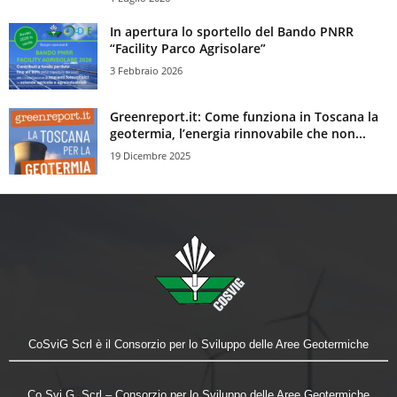
In apertura lo sportello del Bando PNRR
“Facility Parco Agrisolare”
3 Febbraio 2026
Greenreport.it: Come funziona in Toscana la
geotermia, l’energia rinnovabile che non...
19 Dicembre 2025
CoSviG Scrl è il Consorzio per lo Sviluppo delle Aree Geotermiche
Co.Svi.G. Scrl – Consorzio per lo Sviluppo delle Aree Geotermiche