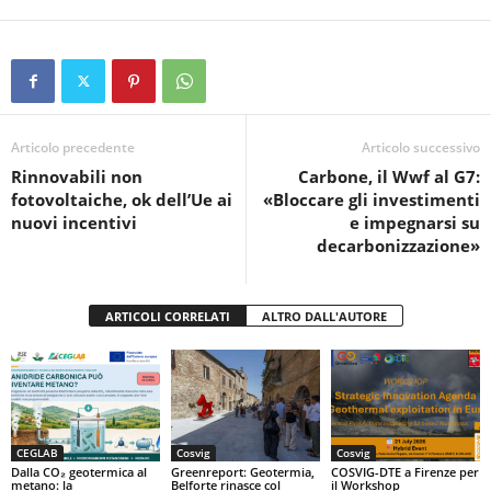
a
wi
h
in
o
c
tt
at
t
n
e
er
s
di
b
A
vi
o
p
di
Articolo precedente
Articolo successivo
Rinnovabili non
Carbone, il Wwf al G7:
o
p
fotovoltaiche, ok dell’Ue ai
«Bloccare gli investimenti
k
nuovi incentivi
e impegnarsi su
decarbonizzazione»
ARTICOLI CORRELATI
ALTRO DALL'AUTORE
CEGLAB
Cosvig
Cosvig
Dalla CO₂ geotermica al
Greenreport: Geotermia,
COSVIG-DTE a Firenze per
metano: la
Belforte rinasce col
il Workshop