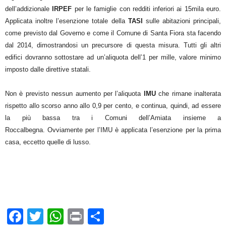
dell’addizionale
IRPEF
per le famiglie con redditi inferiori ai 15mila euro.
Applicata inoltre l’esenzione totale della
TASI
sulle abitazioni principali,
come previsto dal Governo e come il Comune di Santa Fiora sta facendo
dal 2014, dimostrandosi un precursore di questa misura. Tutti gli altri
edifici dovranno sottostare ad un’aliquota dell’1 per mille, valore minimo
imposto dalle direttive statali.
Non è previsto nessun aumento per l’aliquota
IMU
che rimane inalterata
rispetto allo scorso anno allo 0,9 per cento, e continua, quindi, ad essere
la più bassa tra i Comuni dell’Amiata insieme a
Roccalbegna. Ovviamente per l’IMU è applicata l’esenzione per la prima
casa, eccetto quelle di lusso.
F
T
W
Pr
C