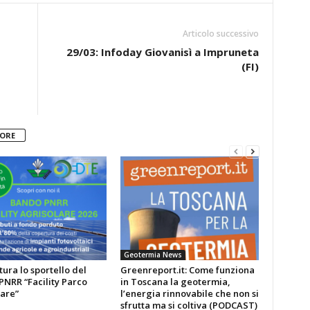
Articolo successivo
29/03: Infoday Giovanisì a Impruneta
(FI)
TORE
Geotermia News
tura lo sportello del
Greenreport.it: Come funziona
NRR “Facility Parco
in Toscana la geotermia,
are”
l’energia rinnovabile che non si
sfrutta ma si coltiva (PODCAST)