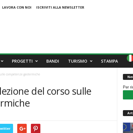
LAVORA CON NOI
ISCRIVITI ALLA NEWSLETTER
PROGETTI
BANDI
TURISMO
STAMPA
 sulle competenze geotermiche
New
lezione del corso sulle
Per r
ermiche
Art
witter