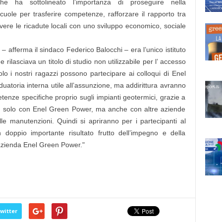
he ha sottolineato l’importanza di proseguire nella
scuole per trasferire competenze, rafforzare il rapporto tra
re le ricadute locali con uno sviluppo economico, sociale
a – afferma il sindaco
Federico Balocchi
– era l’unico istituto
ilasciava un titolo di studio non utilizzabile per l’ accesso
olo i nostri ragazzi possono partecipare ai colloqui di Enel
duatoria interna utile all’assunzione, ma addirittura avranno
enze specifiche proprio sugli impianti geotermici, grazie a
n solo con Enel Green Power, ma anche con altre aziende
le manutenzioni. Quindi si apriranno per i partecipanti al
n doppio importante risultato frutto dell’impegno e della
’azienda Enel Green Power."
witter