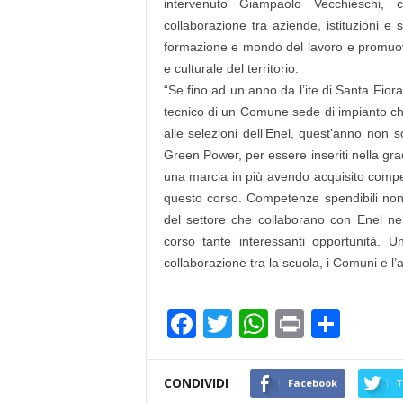
intervenuto
Giampaolo Vecchieschi
, c
collaborazione tra aziende, istituzioni e 
formazione e mondo del lavoro e promuove
e culturale del territorio.
“Se fino ad un anno da l’ite di Santa Fior
tecnico di un Comune sede di impianto che r
alle selezioni dell’Enel, quest’anno non s
Green Power, per essere inseriti nella gra
una marcia in più avendo acquisito compet
questo corso. Competenze spendibili no
del settore che collaborano con Enel nel
corso tante interessanti opportunità. U
collaborazione tra la scuola, i Comuni e l
F
T
W
Pr
C
a
wi
h
in
o
c
tt
at
t
n
CONDIVIDI
Facebook
T