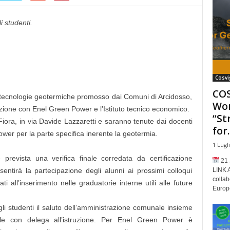
i studenti.
Cosvi
COS
lle tecnologie geotermiche promosso dai Comuni di Arcidosso,
Wor
zione con Enel Green Power e l’Istituto tecnico economico.
“St
 Fiora, in via Davide Lazzaretti e saranno tenute dai docenti
for..
Power per la parte specifica inerente la geotermia.
1 Lugl
prevista una verifica finale corredata da certificazione
21 
LINK 
sentirà la partecipazione degli alunni ai prossimi colloqui
collab
i all’inserimento nelle graduatorie interne utili alle future
Europe
li studenti il saluto dell’amministrazione comunale insieme
ale con delega all’istruzione. Per Enel Green Power è