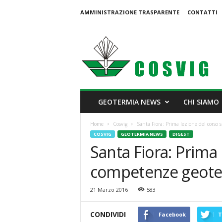
AMMINISTRAZIONE TRASPARENTE
CONTATTI
C
o
s
v
i
g
GEOTERMIA NEWS
CHI SIAMO
Home
Cosvig
Santa Fiora: Prima lezione del corso
COSVIG
GEOTERMIA NEWS
DIGEST
Santa Fiora: Prima 
competenze geot
21 Marzo 2016
583
CONDIVIDI
Facebook
T