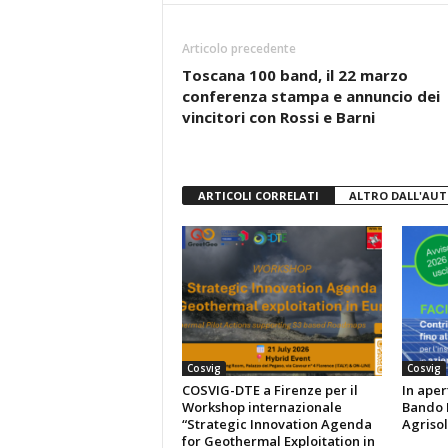
e
er
s
di
b
A
vi
Articolo precedente
o
p
di
Toscana 100 band, il 22 marzo
conferenza stampa e annuncio dei
o
p
vincitori con Rossi e Barni
k
ARTICOLI CORRELATI
ALTRO DALL'AU
Cosvig
Cosvig
COSVIG-DTE a Firenze per il
In aper
Workshop internazionale
Bando P
“Strategic Innovation Agenda
Agrisol
for Geothermal Exploitation in