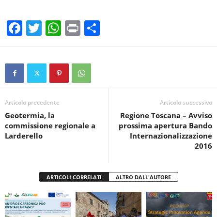
F
T
W
Pr
C
a
wi
h
in
o
c
tt
at
t
n
e
er
s
di
b
A
vi
o
p
di
Articolo precedente
Articolo successivo
​Geotermia, la
Regione Toscana – Avviso
o
p
commissione regionale a
prossima apertura Bando
k
Larderello
Internazionalizzazione
2016
ARTICOLI CORRELATI
ALTRO DALL'AUTORE