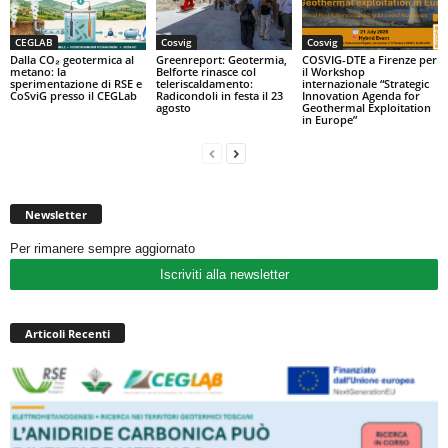
CEGLAB
Cosvig
Cosvig
Dalla CO₂ geotermica al
Greenreport: Geotermia,
COSVIG-DTE a Firenze per
metano: la
Belforte rinasce col
il Workshop
sperimentazione di RSE e
teleriscaldamento:
internazionale “Strategic
CoSviG presso il CEGLab
Radicondoli in festa il 23
Innovation Agenda for
agosto
Geothermal Exploitation
in Europe”
Newsletter
Per rimanere sempre aggiornato
Iscriviti alla newsletter
Articoli Recenti