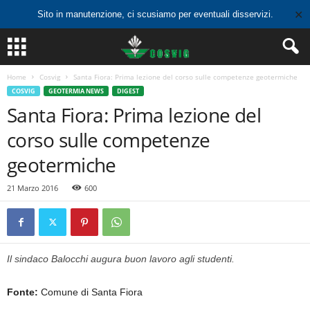
✕
Sito in manutenzione, ci scusiamo per eventuali disservizi.
Home
Cosvig
Santa Fiora: Prima lezione del corso sulle competenze geotermiche
COSVIG
GEOTERMIA NEWS
DIGEST
Santa Fiora: Prima lezione del
corso sulle competenze
geotermiche
21 Marzo 2016
600
Il sindaco Balocchi augura buon lavoro agli studenti.
Fonte:
Comune di Santa Fiora