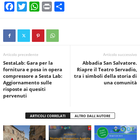
F
T
W
Pr
C
a
wi
h
in
o
c
tt
at
t
n
e
er
s
di
b
A
vi
o
p
di
Articolo precedente
Articolo successivo
SestaLab: Gara per la
Abbadia San Salvatore.
o
p
fornitura e posa in opera
Riapre il Teatro Servadio,
k
compressore a Sesta Lab:
tra i simboli della storia di
Aggiornamento sulle
una comunità
risposte ai quesiti
pervenuti
ARTICOLI CORRELATI
ALTRO DALL'AUTORE