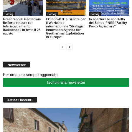
Cosvig
Cosvig
Cosvig
Greenreport: Geotermia,
COSVIG-DTE a Firenze per
In apertura lo sportello
Belforte rinasce col
il Workshop
del Bando PNRR “Facility
teleriscaldamento:
internazionale “Strategic
Parco Agrisolare”
Radicondoli in festa il 23
Innovation Agenda for
agosto
Geothermal Exploitation
in Europe”
Newsletter
Per rimanere sempre aggiornato
Iscriviti alla newsletter
Articoli Recenti