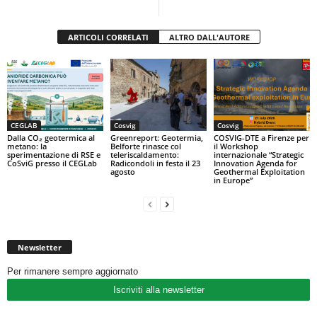
ARTICOLI CORRELATI
ALTRO DALL'AUTORE
CEGLAB
Cosvig
Cosvig
Dalla CO₂ geotermica al
Greenreport: Geotermia,
COSVIG-DTE a Firenze per
metano: la
Belforte rinasce col
il Workshop
sperimentazione di RSE e
teleriscaldamento:
internazionale “Strategic
CoSviG presso il CEGLab
Radicondoli in festa il 23
Innovation Agenda for
agosto
Geothermal Exploitation
in Europe”
Newsletter
Per rimanere sempre aggiornato
Iscriviti alla newsletter