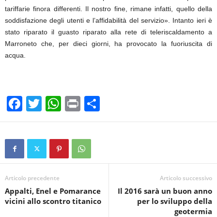
tariffarie finora differenti. Il nostro fine, rimane infatti, quello della
soddisfazione degli utenti e l’affidabilità del servizio». Intanto ieri è
stato riparato il guasto riparato alla rete di teleriscaldamento a
Marroneto che, per dieci giorni, ha provocato la fuoriuscita di
acqua.
F
T
W
Pr
C
a
wi
h
in
o
c
tt
at
t
n
e
er
s
di
b
A
vi
o
p
di
Articolo precedente
Articolo successivo
Appalti, Enel e Pomarance
Il 2016 sarà un buon anno
o
p
vicini allo scontro titanico
per lo sviluppo della
k
geotermia