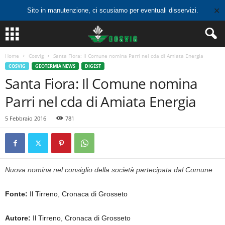
✕
Sito in manutenzione, ci scusiamo per eventuali disservizi.
Home
Cosvig
Santa Fiora: Il Comune nomina Parri nel cda di Amiata Energia
COSVIG
GEOTERMIA NEWS
DIGEST
Santa Fiora: Il Comune nomina
Parri nel cda di Amiata Energia
5 Febbraio 2016
781
Nuova nomina nel consiglio della società partecipata dal Comune
Fonte:
Il Tirreno, Cronaca di Grosseto
Autore:
Il Tirreno, Cronaca di Grosseto