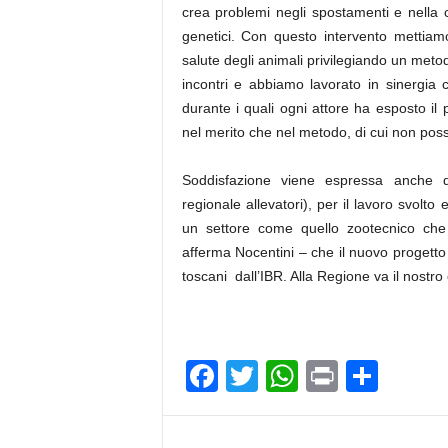
crea problemi negli spostamenti e nella c
genetici. Con questo intervento mettiamo
salute degli animali privilegiando un metod
incontri e abbiamo lavorato in sinergia co
durante i quali ogni attore ha esposto il p
nel merito che nel metodo, di cui non poss
Soddisfazione viene espressa anche da
regionale allevatori), per il lavoro svol
un settore come quello zootecnico che
afferma Nocentini – che il nuovo progetto 
toscani dall’IBR. Alla Regione va il nostro
F
T
W
Pr
C
a
wi
h
in
o
c
tt
at
t
n