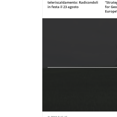
teleriscaldamento: Radicondoli
“Strate
in festa il 23 agosto
for Geo
Europe