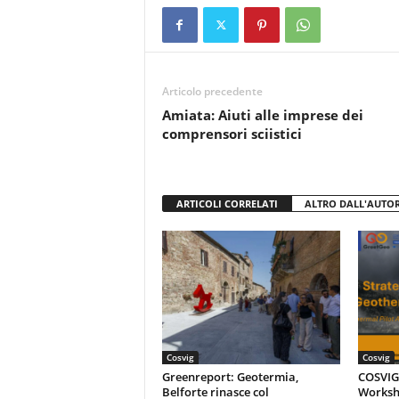
e
er
s
di
b
A
vi
o
p
di
Articolo precedente
o
p
Amiata: Aiuti alle imprese dei
k
comprensori sciistici
ARTICOLI CORRELATI
ALTRO DALL'AUTO
Cosvig
Cosvig
Greenreport: Geotermia,
COSVIG-
Belforte rinasce col
Worksh