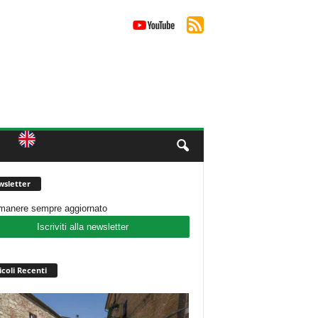
sletter
imanere sempre aggiornato
Iscriviti alla newsletter
icoli Recenti