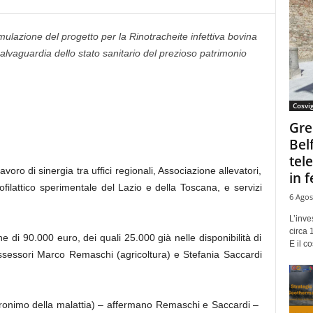
mulazione del progetto per la Rinotracheite infettiva bovina
salvaguardia dello stato sanitario del prezioso patrimonio
Cosvi
Gre
Bel
tel
ro di sinergia tra uffici regionali, Associazione allevatori,
in f
rofilattico sperimentale del Lazio e della Toscana, e servizi
6 Agos
L’inve
circa 
 di 90.000 euro, dei quali 25.000 già nelle disponibilità di
E il co
 assessori Marco Remaschi (agricoltura) e Stefania Saccardi
’acronimo della malattia) – affermano Remaschi e Saccardi –