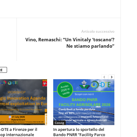
Articolo successivo
Vino, Remaschi: “Un Vinitaly ‘toscano’?
Ne stiamo parlando”
RE
Cosvig
DTE a Firenze per il
In apertura lo sportello del
op internazionale
Bando PNRR “Facility Parco