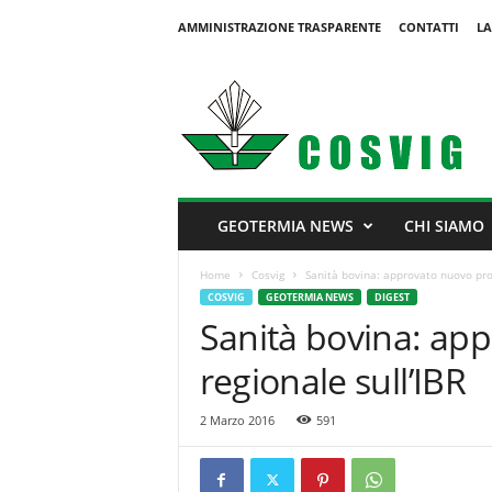
AMMINISTRAZIONE TRASPARENTE
CONTATTI
LA
C
o
s
v
i
g
GEOTERMIA NEWS
CHI SIAMO
Home
Cosvig
Sanità bovina: approvato nuovo prog
COSVIG
GEOTERMIA NEWS
DIGEST
Sanità bovina: ap
regionale sull’IBR
2 Marzo 2016
591