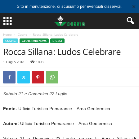
✕
Sito in manutenzione, ci scusiamo per eventuali disservizi.
Home
Cosvig
Rocca Sillana: Ludos Celebrare
COSVIG
GEOTERMIA NEWS
DIGEST
Rocca Sillana: Ludos Celebrare
1 Luglio 2018
1093
Sabato 21 e Domenica 22 Luglio
Fonte:
Ufficio Turistico Pomarance – Area Geotermica
Autore:
Ufficio Turistico Pomarance – Area Geotermica
Sabato 21 e Domenica 22 Luglio, presso la Rocca Sillana di