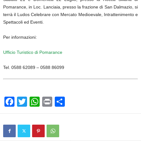
Pomarance, in Loc. Lanciaia, presso la frazione di San Dalmazio, si
terrà il Ludos Celebrare con Mercato Medioevale, Intrattenimento e
Spettacoli ed Eventi.
Per informazioni:
Ufficio Turistico di Pomarance
Tel. 0588 62089 – 0588 86099
F
T
W
Pr
C
a
wi
h
in
o
c
tt
at
t
n
e
er
s
di