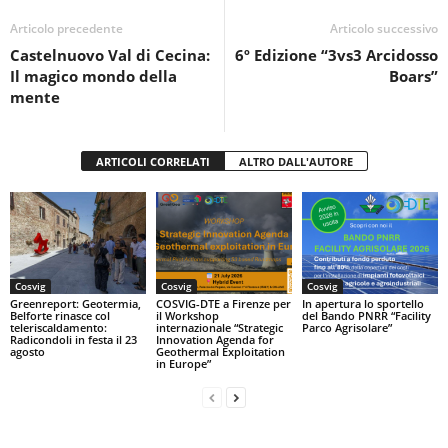
b
A
vi
o
p
di
Articolo precedente
Articolo successivo
Castelnuovo Val di Cecina:
6º Edizione “3vs3 Arcidosso
o
p
Il magico mondo della
Boars”
k
mente
ARTICOLI CORRELATI
ALTRO DALL'AUTORE
Cosvig
Cosvig
Cosvig
Greenreport: Geotermia,
COSVIG-DTE a Firenze per
In apertura lo sportello
Belforte rinasce col
il Workshop
del Bando PNRR “Facility
teleriscaldamento:
internazionale “Strategic
Parco Agrisolare”
Radicondoli in festa il 23
Innovation Agenda for
agosto
Geothermal Exploitation
in Europe”