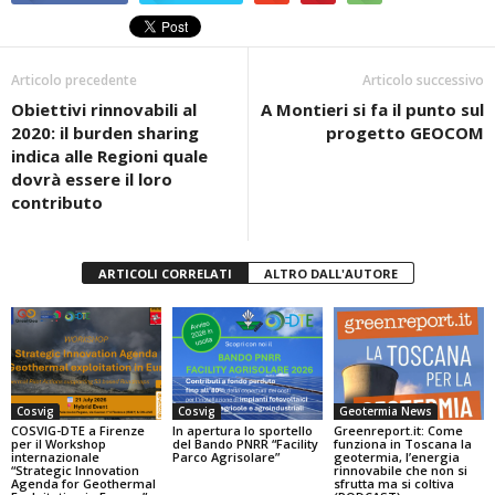
e
er
s
di
b
A
vi
Articolo precedente
Articolo successivo
o
p
di
Obiettivi rinnovabili al
A Montieri si fa il punto sul
o
p
2020: il burden sharing
progetto GEOCOM
k
indica alle Regioni quale
dovrà essere il loro
contributo
ARTICOLI CORRELATI
ALTRO DALL'AUTORE
Cosvig
Cosvig
Geotermia News
COSVIG-DTE a Firenze
In apertura lo sportello
Greenreport.it: Come
per il Workshop
del Bando PNRR “Facility
funziona in Toscana la
internazionale
Parco Agrisolare”
geotermia, l’energia
“Strategic Innovation
rinnovabile che non si
Agenda for Geothermal
sfrutta ma si coltiva