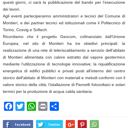
questi giorni, ci sarà la pubblicazione del bando per l’esecuzione
dei lavori.
Agli eventi parteciperanno amministratori e tecnici del Comune di
Montieri, e dei partner tecnici ed istituzionali come il Politecnico di
Torino, Cosvig e Softech.
Ricordiamo che il progetto Geocom, cofinanziato dall’Unione
Europea, nel sito di Montieri ha tre obiettivi principali: la
realizzazione di una rete di teleriscaldamento a servizio dell’abitato
di Montieri alimentata con calore estratto dal vapore geotermico
mediante l’utilizzazione di tecnologie innovative; la riqualificazione
energetica di edifici pubblici e privati posti all’interno del centro
storico dell’abitato di Montieri con materiali e metodi conformi con il
valore storico della città; l’istallazione di Pannelli fotovoltaici e solari
termici per la produzione di acqua calda sanitaria.
F
T
W
Pr
C
a
wi
h
in
o
c
tt
at
t
n
Facebook
Twitter