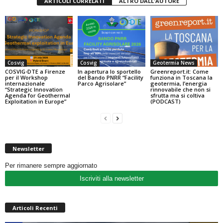
ARTICOLI CORRELATI
ALTRO DALL'AUTORE
Cosvig
Cosvig
Geotermia News
COSVIG-DTE a Firenze
In apertura lo sportello
Greenreport.it: Come
per il Workshop
del Bando PNRR “Facility
funziona in Toscana la
internazionale
Parco Agrisolare”
geotermia, l’energia
“Strategic Innovation
rinnovabile che non si
Agenda for Geothermal
sfrutta ma si coltiva
Exploitation in Europe”
(PODCAST)
Newsletter
Per rimanere sempre aggiornato
Iscriviti alla newsletter
Articoli Recenti