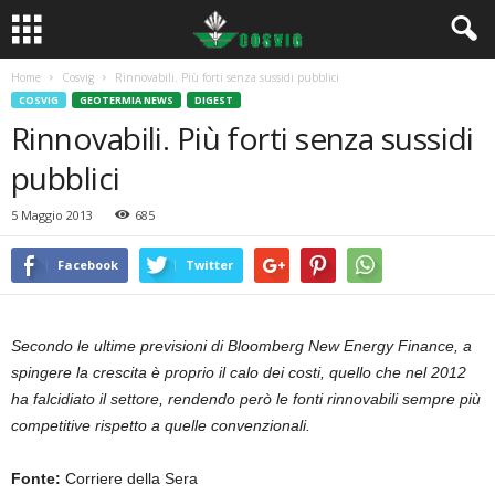
Home
Cosvig
Rinnovabili. Più forti senza sussidi pubblici
COSVIG
GEOTERMIA NEWS
DIGEST
Rinnovabili. Più forti senza sussidi
pubblici
5 Maggio 2013
685
Facebook
Twitter
Secondo le ultime previsioni di Bloomberg New Energy Finance, a
spingere la crescita è proprio il calo dei costi, quello che nel 2012
ha falcidiato il settore, rendendo però le fonti rinnovabili sempre più
competitive rispetto a quelle convenzionali.
Fonte:
Corriere della Sera