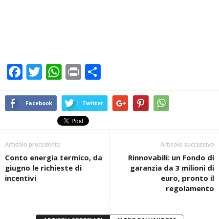
F
T
W
Pr
C
a
wi
h
in
o
c
tt
at
t
n
Facebook
Twitter
e
er
s
di
b
A
vi
Articolo precedente
Articolo successivo
o
p
di
Conto energia termico, da
Rinnovabili: un Fondo di
o
p
giugno le richieste di
garanzia da 3 milioni di
k
incentivi
euro, pronto il
regolamento