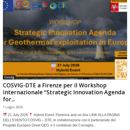
Cosvig
COSVIG-DTE a Firenze per il Workshop
internazionale “Strategic Innovation Agenda
for...
1 Luglio 2026
21 July 2026
Hybrid Event: Florence and on-line LINK ALLA PAGINA
DELL'EVENTO COSVIG – DTE, in collaborazione con il partenariato del
Progetto Europeo Greet GEO e il contributo del Consiglio...