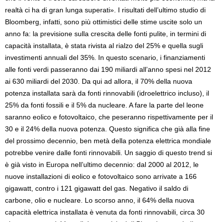
realtà ci ha di gran lunga superati». I risultati dell’ultimo studio di
Bloomberg, infatti, sono più ottimistici delle stime uscite solo un
anno fa: la previsione sulla crescita delle fonti pulite, in termini di
capacità installata, è stata rivista al rialzo del 25% e quella sugli
investimenti annuali del 35%. In questo scenario, i finanziamenti
alle fonti verdi passeranno dai 190 miliardi all’anno spesi nel 2012
ai 630 miliardi del 2030. Da qui ad allora, il 70% della nuova
potenza installata sarà da fonti rinnovabili (idroelettrico incluso), il
25% da fonti fossili e il 5% da nucleare. A fare la parte del leone
saranno eolico e fotovoltaico, che peseranno rispettivamente per il
30 e il 24% della nuova potenza. Questo significa che già alla fine
del prossimo decennio, ben metà della potenza elettrica mondiale
potrebbe venire dalle fonti rinnovabili. Un saggio di questo trend si
è già visto in Europa nell’ultimo decennio: dal 2000 al 2012, le
nuove installazioni di eolico e fotovoltaico sono arrivate a 166
gigawatt, contro i 121 gigawatt del gas. Negativo il saldo di
carbone, olio e nucleare. Lo scorso anno, il 64% della nuova
capacità elettrica installata è venuta da fonti rinnovabili, circa 30