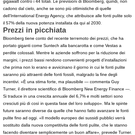
gigawatt contro i 44 totali. Le previsioni di Bloomberg, quindi, non
cadono dal cielo, anche se sono più ottimistiche di quelle
dell’International Energy Agency, che attribuisce alle fonti pulite solo
il 57% della nuova potenza installata da qui al 2030.
Prezzi in picchiata
Bloomberg tiene conto del recente terremoto dei prezzi, che ha
portato giganti come Suntech alla bancarotta e come Vestas a
perdite colossali. Mentre le aziende soffrono per la riduzione dei
margini, i prezzi bassi rendono convenienti progetti d’installazioni
che prima non lo erano e avvicinano il giorno in cui le fonti pulite
saranno più attraenti delle fonti fossili, malgrado la fine degli
incentivi. «È una stima forte, ma plausibile — commenta Guy
Turner, il direttore scientifico di Bloomberg New Energy Finance —.
Si traduce in una crescita annuale del 6,7% e molti settori sono
cresciuti più di così in questa fase del loro sviluppo». Ma le spinte
future saranno diverse da quelle che hanno fatto avanzare le fonti
pulite fino ad oggi. «Il modello europeo dei sussidi pubblici verrà
sostituito dalla nuova competitivita delle fonti pulite, che le stanno
facendo diventare semplicemente un buon affare», prevede Turner.