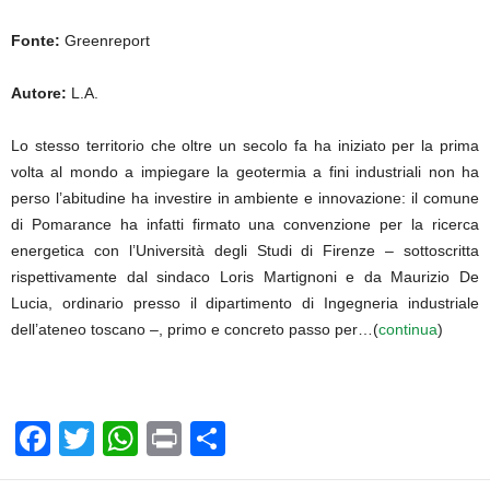
Fonte:
Greenreport
Autore:
L.A.
Lo stesso territorio che oltre un secolo fa ha iniziato per la prima
volta al mondo a impiegare la geotermia a fini industriali non ha
perso l’abitudine ha investire in ambiente e innovazione: il comune
di Pomarance ha infatti firmato una convenzione per la ricerca
energetica con l’Università degli Studi di Firenze – sottoscritta
rispettivamente dal sindaco Loris Martignoni e da Maurizio De
Lucia, ordinario presso il dipartimento di Ingegneria industriale
dell’ateneo toscano –, primo e concreto passo per…(
continua
)
F
T
W
Pr
C
a
wi
h
in
o