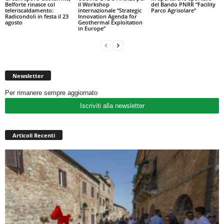
Belforte rinasce col
il Workshop
del Bando PNRR “Facility
teleriscaldamento:
internazionale “Strategic
Parco Agrisolare”
Radicondoli in festa il 23
Innovation Agenda for
agosto
Geothermal Exploitation
in Europe”
Newsletter
Per rimanere sempre aggiornato
Iscriviti alla newsletter
Articoli Recenti