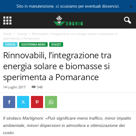
✕
Sito in manutenzione, ci scusiamo per eventuali disservizi.
Home
Cosvig
Rinnovabili, l’integrazione tra energia solare e biomasse si
sperimenta a Pomarance
COSVIG
GEOTERMIA NEWS
DIGEST
Rinnovabili, l’integrazione tra
energia solare e biomasse si
sperimenta a Pomarance
14 Luglio 2017
548
Il sindaco Martignoni: «Può significare meno traffico, minor impatto
ambientale, minori dispersioni in atmosfera e ottimizzazione dei
costi»