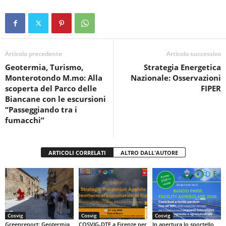
c
tt
at
t
n
e
er
s
di
b
A
vi
o
p
di
Articolo precedente
Articolo successivo
Geotermia, Turismo,
Strategia Energetica
o
p
Monterotondo M.mo: Alla
Nazionale: Osservazioni
k
scoperta del Parco delle
FIPER
Biancane con le escursioni
“Passeggiando tra i
fumacchi”
ARTICOLI CORRELATI
ALTRO DALL'AUTORE
Cosvig
Cosvig
Cosvig
Greenreport: Geotermia,
COSVIG-DTE a Firenze per
In apertura lo sportello