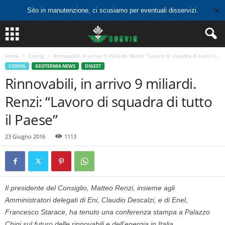
✕
Sito in manutenzione, ci scusiamo per eventuali disservizi.
Home
Cosvig
Rinnovabili, in arrivo 9 miliardi. Renzi: “Lavoro di squadra di tutto il...
COSVIG
GEOTERMIA NEWS
DIGEST
Rinnovabili, in arrivo 9 miliardi.
Renzi: “Lavoro di squadra di tutto
il Paese”
23 Giugno 2016
1113
Il presidente del Consiglio, Matteo Renzi, insieme agli
Amministratori delegati di Eni, Claudio Descalzi, e di Enel,
Francesco Starace, ha tenuto una conferenza stampa a Palazzo
Chigi sul futuro delle rinnovabili e dell’energia in Italia