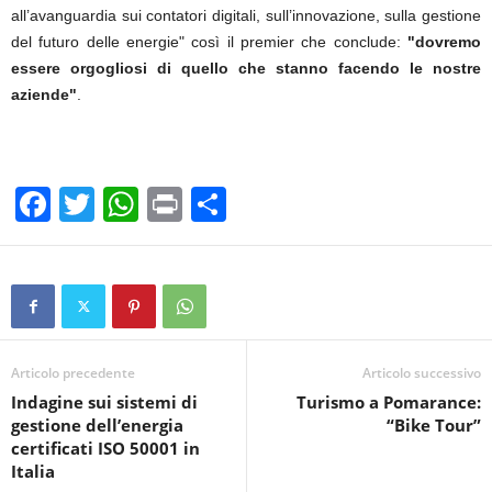
all’avanguardia sui contatori digitali, sull’innovazione, sulla gestione
del futuro delle energie" così il premier che conclude:
"dovremo
essere orgogliosi di quello che stanno facendo le nostre
aziende"
.
F
T
W
Pr
C
a
wi
h
in
o
c
tt
at
t
n
e
er
s
di
b
A
vi
o
p
di
Articolo precedente
Articolo successivo
Indagine sui sistemi di
Turismo a Pomarance:
o
p
gestione dell’energia
“Bike Tour”
k
certificati ISO 50001 in
Italia