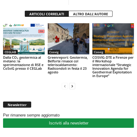
ARTICOLI CORRELATI
ALTRO DALL'AUTORE
CEGLAB
Cosvig
Cosvig
Dalla CO₂ geotermica al
Greenreport: Geotermia,
COSVIG-DTE a Firenze per
metano: la
Belforte rinasce col
il Workshop
sperimentazione di RSE e
teleriscaldamento:
internazionale “Strategic
CoSviG presso il CEGLab
Radicondoli in festa il 23
Innovation Agenda for
agosto
Geothermal Exploitation
in Europe”
Newsletter
Per rimanere sempre aggiornato
Iscriviti alla newsletter