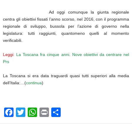
Ad oggi comunque la giunta regionale
centra gli obiettivi fissati l’anno scorso, nel 2016, con il programma
regionale di sviluppo, bussola per l’azione di governo nella
legislatura: tutti raggiunti, quantomeno quelli al momento
verificabili.
Leggi:
La Toscana fra cinque anni. Nove obiettivi da centrare nel
Prs
La Toscana si era data traguardi quasi tutti superiori alla media
dell’Italia:…(
continua
)
F
T
W
Pr
C
a
wi
h
in
o
c
tt
at
t
n