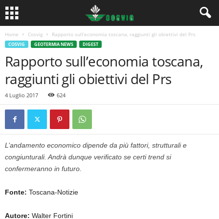
Home
Cosvig
Rapporto sull’economia toscana, raggiunti gli obiettivi del Prs
COSVIG
GEOTERMIA NEWS
DIGEST
Rapporto sull’economia toscana,
raggiunti gli obiettivi del Prs
4 Luglio 2017
624
L’andamento economico dipende da più fattori, strutturali e
congiunturali. Andrà dunque verificato se certi trend si
confermeranno in futuro.
Fonte:
Toscana-Notizie
Autore:
Walter Fortini