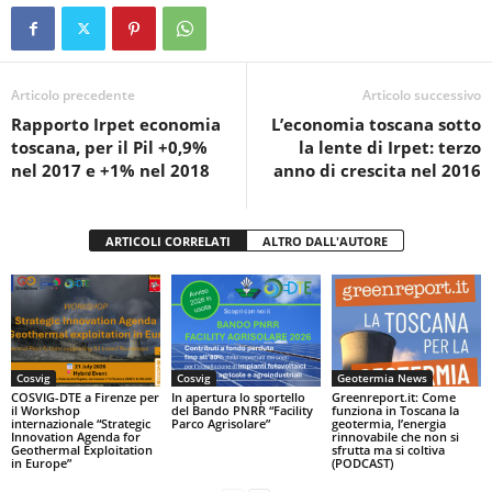
e
er
s
di
b
A
vi
o
p
di
Articolo precedente
Articolo successivo
Rapporto Irpet economia
L’economia toscana sotto
o
p
toscana, per il Pil +0,9%
la lente di Irpet: terzo
k
nel 2017 e +1% nel 2018
anno di crescita nel 2016
ARTICOLI CORRELATI
ALTRO DALL'AUTORE
Cosvig
Cosvig
Geotermia News
COSVIG-DTE a Firenze per
In apertura lo sportello
Greenreport.it: Come
il Workshop
del Bando PNRR “Facility
funziona in Toscana la
internazionale “Strategic
Parco Agrisolare”
geotermia, l’energia
Innovation Agenda for
rinnovabile che non si
Geothermal Exploitation
sfrutta ma si coltiva
in Europe”
(PODCAST)