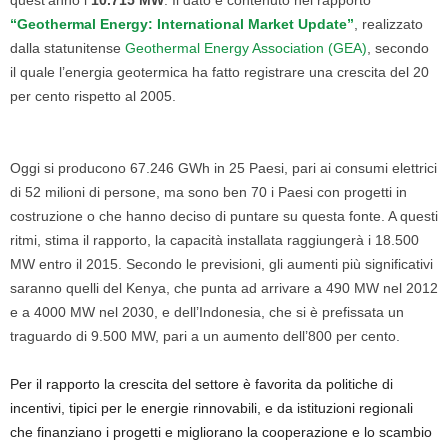
quest’anno i
10.715 MW
. Il dato è contenuto nel rapporto
“Geothermal Energy: International Market Update”
, realizzato
dalla statunitense
Geothermal Energy Association (GEA)
, secondo
il quale l’energia geotermica ha fatto registrare una crescita del 20
per cento rispetto al 2005.
Oggi si producono 67.246 GWh in 25 Paesi, pari ai consumi elettrici
di 52 milioni di persone, ma sono ben 70 i Paesi con progetti in
costruzione o che hanno deciso di puntare su questa fonte. A questi
ritmi, stima il rapporto, la capacità installata raggiungerà i 18.500
MW entro il 2015. Secondo le previsioni, gli aumenti più significativi
saranno quelli del Kenya, che punta ad arrivare a 490 MW nel 2012
e a 4000 MW nel 2030, e dell’Indonesia, che si è prefissata un
traguardo di 9.500 MW, pari a un aumento dell’800 per cento.
Per il rapporto la crescita del settore è favorita da politiche di
incentivi, tipici per le energie rinnovabili, e da istituzioni regionali
che finanziano i progetti e migliorano la cooperazione e lo scambio