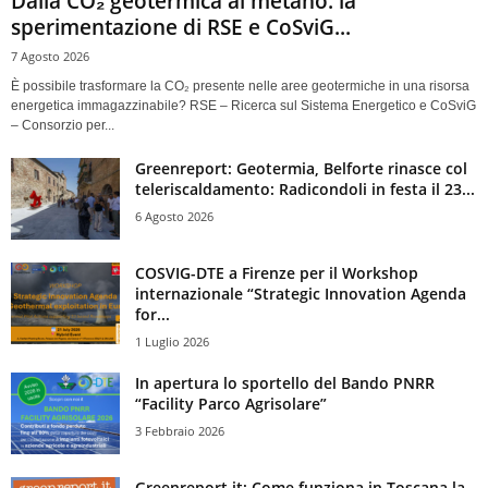
Dalla CO₂ geotermica al metano: la
sperimentazione di RSE e CoSviG...
7 Agosto 2026
È possibile trasformare la CO₂ presente nelle aree geotermiche in una risorsa
energetica immagazzinabile? RSE – Ricerca sul Sistema Energetico e CoSviG
– Consorzio per...
Greenreport: Geotermia, Belforte rinasce col
teleriscaldamento: Radicondoli in festa il 23...
6 Agosto 2026
COSVIG-DTE a Firenze per il Workshop
internazionale “Strategic Innovation Agenda
for...
1 Luglio 2026
In apertura lo sportello del Bando PNRR
“Facility Parco Agrisolare”
3 Febbraio 2026
Greenreport.it: Come funziona in Toscana la