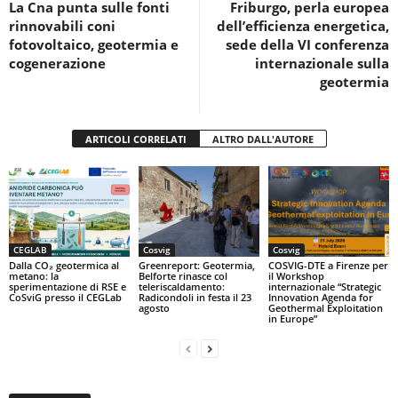
La Cna punta sulle fonti
Friburgo, perla europea
o
p
rinnovabili coni
dell’efficienza energetica,
k
fotovoltaico, geotermia e
sede della VI conferenza
cogenerazione
internazionale sulla
geotermia
ARTICOLI CORRELATI
ALTRO DALL'AUTORE
CEGLAB
Cosvig
Cosvig
Dalla CO₂ geotermica al
Greenreport: Geotermia,
COSVIG-DTE a Firenze per
metano: la
Belforte rinasce col
il Workshop
sperimentazione di RSE e
teleriscaldamento:
internazionale “Strategic
CoSviG presso il CEGLab
Radicondoli in festa il 23
Innovation Agenda for
agosto
Geothermal Exploitation
in Europe”