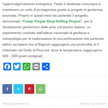
l’approvvigionamento energetico, l’Italia è destinata comunque a
mantenere un ruolo di protagonista grazie ai progetti di geotermia
avanzata. Proprio in questi mesi sta partendo il progetto,
denominato
“Campi Flegrei Deep Drilling Project”
, per lo
sfruttamento geotermico delle aree vulcaniche italiane: un
esperimento condotto dall’Istituto nazionale di geofisica e
vulcanologia per la realizzazione di una perforazione che partendo
dall’ex acciaieria Ilva di Bagnoli raggiungerà una profondità di 4
chilometri nel Golfo di Pozzuoli, dove le temperature raggiungono
500 – 600 gradi centigradi.
F
T
W
Pr
C
a
wi
h
in
o
c
tt
at
t
n
e
er
s
di
b
A
vi
o
p
di
Articolo precedente
Articolo successivo