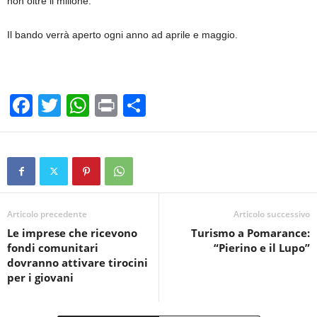
non oltre il milione.
Il bando verrà aperto ogni anno ad aprile e maggio.
F
T
W
Pr
C
a
wi
h
in
o
c
tt
at
t
n
e
er
s
di
b
A
vi
o
p
di
Articolo precedente
Articolo successivo
Le imprese che ricevono
Turismo a Pomarance:
o
p
fondi comunitari
“Pierino e il Lupo”
k
dovranno attivare tirocini
per i giovani