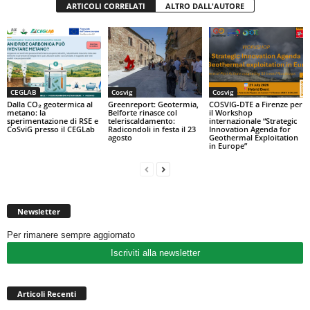
ARTICOLI CORRELATI
ALTRO DALL'AUTORE
CEGLAB
Cosvig
Cosvig
Dalla CO₂ geotermica al
Greenreport: Geotermia,
COSVIG-DTE a Firenze per
metano: la
Belforte rinasce col
il Workshop
sperimentazione di RSE e
teleriscaldamento:
internazionale “Strategic
CoSviG presso il CEGLab
Radicondoli in festa il 23
Innovation Agenda for
agosto
Geothermal Exploitation
in Europe”
Newsletter
Per rimanere sempre aggiornato
Iscriviti alla newsletter
Articoli Recenti