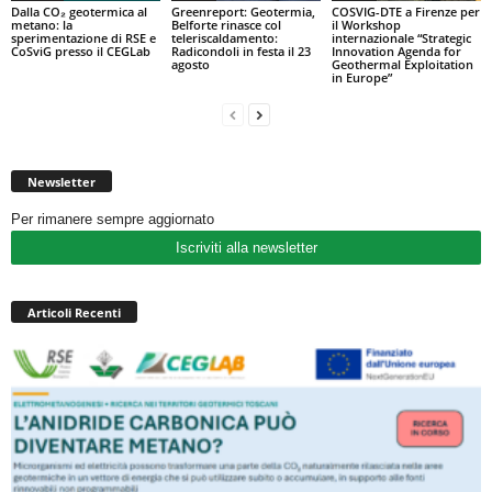
Dalla CO₂ geotermica al
Greenreport: Geotermia,
COSVIG-DTE a Firenze per
metano: la
Belforte rinasce col
il Workshop
sperimentazione di RSE e
teleriscaldamento:
internazionale “Strategic
CoSviG presso il CEGLab
Radicondoli in festa il 23
Innovation Agenda for
agosto
Geothermal Exploitation
in Europe”
Newsletter
Per rimanere sempre aggiornato
Iscriviti alla newsletter
Articoli Recenti