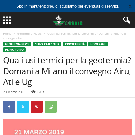
✕
Sito in manutenzione, ci scusiamo per eventuali disservizi.
Home
Geotermia News
Quali usi termici per la geotermia? Domani a Milano il
convegno Airu,...
GEOTERMIA NEWS
SENZA CATEGORIA
OPPORTUNITÀ
HOMEPAGE
PRIMO PIANO
Quali usi termici per la geotermia?
Domani a Milano il convegno Airu,
Ati e Ugi
20 Marzo 2019
1203