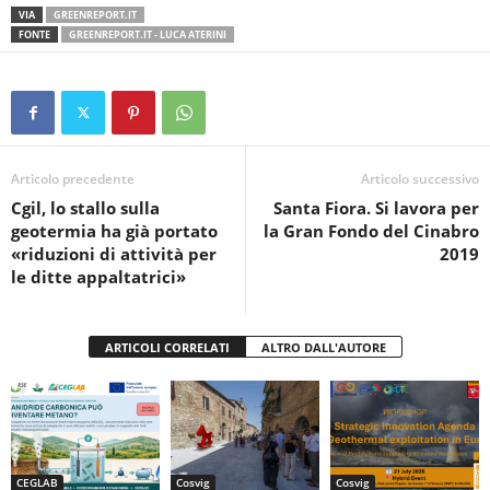
a
wi
h
in
o
VIA
GREENREPORT.IT
c
tt
at
t
n
FONTE
GREENREPORT.IT - LUCA ATERINI
e
er
s
di
b
A
vi
o
p
di
o
p
Articolo precedente
Articolo successivo
k
Cgil, lo stallo sulla
Santa Fiora. Si lavora per
geotermia ha già portato
la Gran Fondo del Cinabro
«riduzioni di attività per
2019
le ditte appaltatrici»
ARTICOLI CORRELATI
ALTRO DALL'AUTORE
CEGLAB
Cosvig
Cosvig