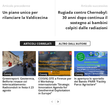
o
p
di
Articolo precedente
Articolo successivo
Un piano unico per
Rugiada contro Chernobyl:
o
p
rilanciare la Valdicecina
30 anni dopo continua il
k
sostegno ai bambini
colpiti dalle radiazioni
ARTICOLI CORRELATI
ALTRO DALL'AUTORE
Cosvig
Cosvig
Cosvig
Greenreport: Geotermia,
COSVIG-DTE a Firenze per
In apertura lo sportello
Belforte rinasce col
il Workshop
del Bando PNRR “Facility
teleriscaldamento:
internazionale “Strategic
Parco Agrisolare”
Radicondoli in festa il 23
Innovation Agenda for
agosto
Geothermal Exploitation
in Europe”