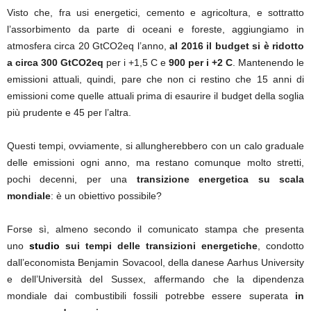
Visto che, fra usi energetici, cemento e agricoltura, e sottratto
l’assorbimento da parte di oceani e foreste, aggiungiamo in
atmosfera circa 20 GtCO2eq l’anno,
al 2016 il budget si è ridotto
a circa 300 GtCO2eq
per i +1,5 C e
900 per i +2 C
. Mantenendo le
emissioni attuali, quindi, pare che non ci restino che 15 anni di
emissioni come quelle attuali prima di esaurire il budget della soglia
più prudente e 45 per l’altra.
Questi tempi, ovviamente, si allungherebbero con un calo graduale
delle emissioni ogni anno, ma restano comunque molto stretti,
pochi decenni, per una
transizione energetica su scala
mondiale
: è un obiettivo possibile?
Forse sì, almeno secondo il comunicato stampa che presenta
uno
studio
sui tempi delle transizioni energetiche
, condotto
dall’economista Benjamin Sovacool, della danese Aarhus University
e dell’Università del Sussex, affermando che la dipendenza
mondiale dai combustibili fossili potrebbe essere superata
in