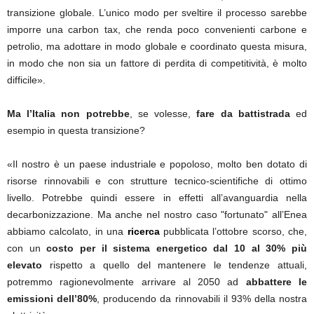
transizione globale. L’unico modo per sveltire il processo sarebbe
imporre una carbon tax, che renda poco convenienti carbone e
petrolio, ma adottare in modo globale e coordinato questa misura,
in modo che non sia un fattore di perdita di competitività, è molto
difficile».
Ma l’Italia non potrebbe
, se volesse,
fare da battistrada
ed
esempio in questa transizione?
«Il nostro è un paese industriale e popoloso, molto ben dotato di
risorse rinnovabili e con strutture tecnico-scientifiche di ottimo
livello. Potrebbe quindi essere in effetti all’avanguardia nella
decarbonizzazione. Ma anche nel nostro caso "fortunato" all’Enea
abbiamo calcolato, in una
ricerca
pubblicata l’ottobre scorso, che,
con un
costo per il sistema energetico dal 10 al 30% più
elevato
rispetto a quello del mantenere le tendenze attuali,
potremmo ragionevolmente arrivare al 2050 ad
abbattere le
emissioni dell’80%
, producendo da rinnovabili il 93% della nostra