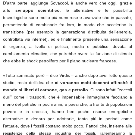
D’altra parte, aggiunge Sovacool, è anche vero che oggi,
grazie
allo sviluppo scientifico
, le alternative e le possibilità
tecnologiche sono molto più numerose e avanzate che in passato,
permettendo di combinarle fra loro, in modo che accelerino la
transizione (per esempio la generazione distribuita dell’energia,
controllata via internet), ed è finalmente presente una sensazione
di urgenza, a livello di politica, media e pubblico, dovuta al
cambiamento climatico, che potrebbe avere la funzione di stimolo
che ebbe lo shock petrolifero per il piano nucleare francese.
«Tutto sommato però – dice Virdis – anche dopo aver letto questo
studio, resto dell’idea che
ci vorranno molti decenni affinché il
mondo si liberi di carbone, gas e petrolio
. Ci sono infatti "zoccoli
duri" come i trasporti, che è impensabile immaginare facciano a
meno del petrolio in pochi anni, e paesi che, a fronte di popolazioni
povere e in crescita, hanno ben poche risorse energetiche
alternative o denaro per adottarle, tanto più in periodi come
l’attuale, dove i fossili costano molto poco. Fattori che, insieme alle
resistenze della stessa industria dei fossili, rallenteranno la