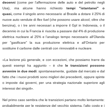
decenni
(come per l’affermazione delle auto e del petrolio negli
Usa), ma alcune hanno richiesto
tempi "istantanei" o
quasi,
come il singolo anno necessario al Brasile a dotare il 25% di
nuove auto vendute di
flex fuel
(che possono usare alcool, oltre che
benzina), o i tre anni necessari a imporre il Gpl in Indonesia, o il
decennio in cui la Francia è riuscita a passare dal 4% di produzione
elettrica nucleare al 25% e l’analogo tempo necessario all’Olanda
per "gasificare" la sua produzione elettrica e all’Ontario per
sostituire il carbone dalle centrali con rinnovabili e nucleare.
«La lezione più generale, e con eccezioni, che possiamo trarre da
questi esempi ha aggiunto – è che
le transizioni possono
avvenire in due modi
: spontaneamente, guidate dal mercato e dal
fatto che i nuovi prodotti sono migliori dei precedenti, oppure spinte
o imposte dai governi, per una strategia nazionale superiore agli
interessi dei singoli».
Nel primo caso sembra che le transizioni partano molto lentamente:
probabilmente per le resistenze del vecchio sistema, l’alto costo e i