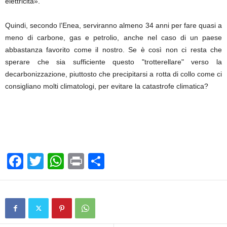
elettricità».
Quindi, secondo l’Enea, serviranno almeno 34 anni per fare quasi a
meno di carbone, gas e petrolio, anche nel caso di un paese
abbastanza favorito come il nostro. Se è così non ci resta che
sperare che sia sufficiente questo "trotterellare" verso la
decarbonizzazione, piuttosto che precipitarsi a rotta di collo come ci
consigliano molti climatologi, per evitare la catastrofe climatica?
F
T
W
Pr
C
a
wi
h
in
o
c
tt
at
t
n
e
er
s
di
b
A
vi