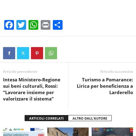
F
T
W
Pr
C
a
wi
h
in
o
c
tt
at
t
n
e
er
s
di
b
A
vi
o
p
di
Articolo precedente
Articolo successivo
Intesa Ministero-Regione
Turismo a Pomarance:
o
p
sui beni culturali, Rossi:
Lirica per beneficienza a
k
“Lavorare insieme per
Larderello
valorizzare il sistema”
ARTICOLI CORRELATI
ALTRO DALL'AUTORE