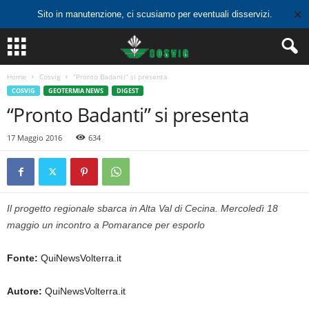
✕
Sito in manutenzione, ci scusiamo per eventuali disservizi.
Home
Cosvig
“Pronto Badanti” si presenta
COSVIG
GEOTERMIA NEWS
DIGEST
“Pronto Badanti” si presenta
17 Maggio 2016
634
Il progetto regionale sbarca in Alta Val di Cecina. Mercoledì 18
maggio un incontro a Pomarance per esporlo
Fonte:
QuiNewsVolterra.it
Autore:
QuiNewsVolterra.it