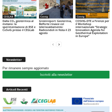
CEGLAB
Cosvig
Cosvig
Dalla CO₂ geotermica al
Greenreport: Geotermia,
COSVIG-DTE a Firenze per
metano: la
Belforte rinasce col
il Workshop
sperimentazione di RSE e
teleriscaldamento:
internazionale “Strategic
CoSviG presso il CEGLab
Radicondoli in festa il 23
Innovation Agenda for
agosto
Geothermal Exploitation
in Europe”
Newsletter
Per rimanere sempre aggiornato
Iscriviti alla newsletter
Articoli Recenti