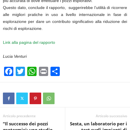
più accurata di dove effettuare i pozzi esplorativi.
Questo dato, conclude il rapporto, suggerirebbe l’utilità di ricorrere
alle migliori pratiche in uso a livello internazionale in fase di
esplorazione per dare un contributo significativo alla riduzione dei
rischi di esplorazione.
Link alla pagina del rapporto
Lucia Venturi
F
T
W
Pr
C
a
wi
h
in
o
c
tt
at
t
n
e
er
s
di
b
A
vi
o
p
di
Articolo precedente
Articolo successivo
“Il successo dei pozzi
Sesta, un laboratorio per i
o
p
geotermici: uno studio
test sugli impianti di