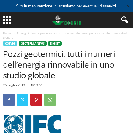
✕
Sito in manutenzione, ci scusiamo per eventuali disservizi.
Home
Cosvig
Pozzi geotermici, tutti i numeri dell’energia rinnovabile in uno studio
globale
COSVIG
GEOTERMIA NEWS
DIGEST
Pozzi geotermici, tutti i numeri
dell’energia rinnovabile in uno
studio globale
26 Luglio 2013
977