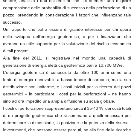
settore, analizza i dati esistenti al fine di ottenere una migliore
comprensione delle probabilità di successo nella perforazione di un
pozzo, prendendo in considerazione i fattori che influenzano tale
successo.
Un rapporto che potrà essere di grande interesse per chi opera
nello sviluppo dell’energia geotermica, e per i finanziatori che
avranno un utile supporto per la valutazione del rischio economico
di tali progetti.
Alla fine del 2011, si registrava nel mondo una capacità di
generazione di energia elettrica geotermica pari a 10.700 MWe.
L’energia geotermica è conosciuta da oltre 100 anni come una
fonte di energia rinnovabile a basso tenore di carbonio, ma la sua
distribuzione non uniforme, e i costi iniziali per la ricerca dei pozzi
geotermici – in particolare i costi per le perforazioni – ne hanno
sino ad ora impedito una ampia diffusione su scala globale.
I costi di perforazione rappresentano circa il 35-40 % dei costi totali
di un progetto geotermico che si sommano a quelli necessari per
determinare la dimensione, la posizione e la potenza della risorsa.
Investimenti, che possono essere perduti, se alla fine delle ricerche