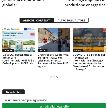
k
globale”
produzione energetica
ARTICOLI CORRELATI
ALTRO DALL'AUTORE
CEGLAB
Cosvig
Cosvig
Dalla CO₂ geotermica al
Greenreport: Geotermia,
COSVIG-DTE a Firenze per
metano: la
Belforte rinasce col
il Workshop
sperimentazione di RSE e
teleriscaldamento:
internazionale “Strategic
CoSviG presso il CEGLab
Radicondoli in festa il 23
Innovation Agenda for
agosto
Geothermal Exploitation
in Europe”
Newsletter
Per rimanere sempre aggiornato
Iscriviti alla newsletter