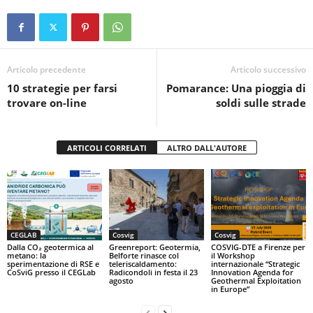
c
tt
at
t
n
e
er
s
di
b
A
vi
o
p
di
Articolo precedente
Articolo successivo
10 strategie per farsi
Pomarance: Una pioggia di
o
p
trovare on-line
soldi sulle strade
k
ARTICOLI CORRELATI
ALTRO DALL'AUTORE
CEGLAB
Cosvig
Cosvig
Dalla CO₂ geotermica al
Greenreport: Geotermia,
COSVIG-DTE a Firenze per
metano: la
Belforte rinasce col
il Workshop
sperimentazione di RSE e
teleriscaldamento:
internazionale “Strategic
CoSviG presso il CEGLab
Radicondoli in festa il 23
Innovation Agenda for
agosto
Geothermal Exploitation
in Europe”