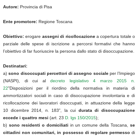
Autore:
Provincia di Pisa
Ente promotore:
Regione Toscana
Obiettivo:
erogare
assegni di ricollocazione
a copertura totale o
parziale delle spese di iscrizione a percorsi formativi che hanno
l’obiettivo di far fuoriuscire la persona dallo stato di disoccupazione.
Destinatari:
a)
sono disoccupati percettori di assegno sociale
per l’Impiego
(NASPI), di cui al
decreto legislativo 4 marzo 2015 n.
22
"Disposizioni per il riordino della normativa in materia di
ammortizzatori sociali in caso di disoccupazione involontaria e di
ricollocazione dei lavoratori disoccupati, in attuazione della legge
10 dicembre 2014, n. 183", la cui
durata di disoccupazione
eccede i quattro mesi
(art. 23
D. lgs 150/2015
);
b)
sono residenti o domiciliati
in un comune della Toscana,
se
cittadini non comunitari, in possesso di regolare permesso
di