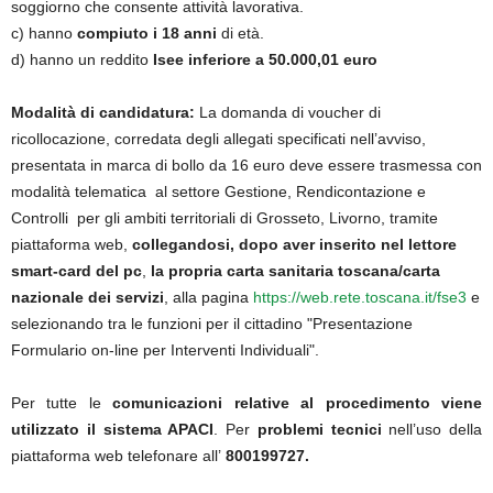
soggiorno che consente attività lavorativa.
c) hanno
compiuto i 18 anni
di età.
d) hanno un reddito
Isee inferiore a 50.000,01 euro
Modalità di candidatura:
La domanda di voucher di
ricollocazione, corredata degli allegati specificati nell’avviso,
presentata in marca di bollo da 16 euro deve essere trasmessa con
modalità telematica al settore Gestione, Rendicontazione e
Controlli per gli ambiti territoriali di Grosseto, Livorno, tramite
piattaforma web,
collegandosi, dopo aver inserito nel lettore
smart-card del pc
,
la propria carta sanitaria toscana/carta
nazionale dei servizi
, alla pagina
https://web.rete.toscana.it/fse3
e
selezionando tra le funzioni per il cittadino "Presentazione
Formulario on-line per Interventi Individuali".
Per tutte le
comunicazioni relative al procedimento viene
utilizzato il sistema APACI
. Per
problemi tecnici
nell’uso della
piattaforma web telefonare all’
800199727.