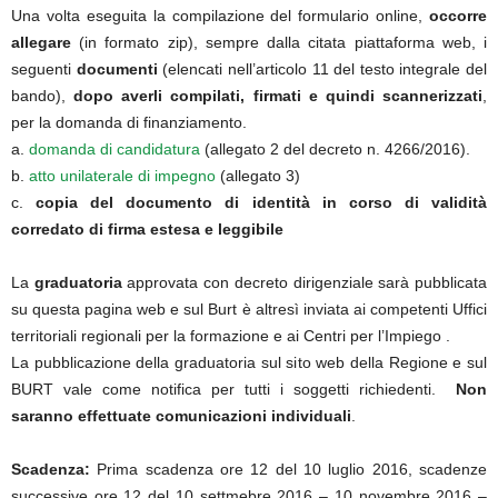
Una volta eseguita la compilazione del formulario online,
occorre
allegare
(in formato zip), sempre dalla citata piattaforma web, i
seguenti
documenti
(elencati nell’articolo 11 del testo integrale del
bando),
dopo averli compilati, firmati e quindi scannerizzati
,
per la domanda di finanziamento.
a.
domanda di candidatura
(allegato 2 del decreto n. 4266/2016).
b.
atto unilaterale di impegno
(allegato 3)
c.
copia del documento di identità in corso di validità
corredato di firma estesa e leggibile
La
graduatoria
approvata con decreto dirigenziale sarà pubblicata
su questa pagina web e sul Burt è altresì inviata ai competenti Uffici
territoriali regionali per la formazione e ai Centri per l’Impiego .
La pubblicazione della graduatoria sul sito web della Regione e sul
BURT vale come notifica per tutti i soggetti richiedenti.
Non
saranno effettuate comunicazioni individuali
.
Scadenza:
Prima scadenza ore 12 del 10 luglio 2016, scadenze
successive ore 12 del 10 settmebre 2016 – 10 novembre 2016 –