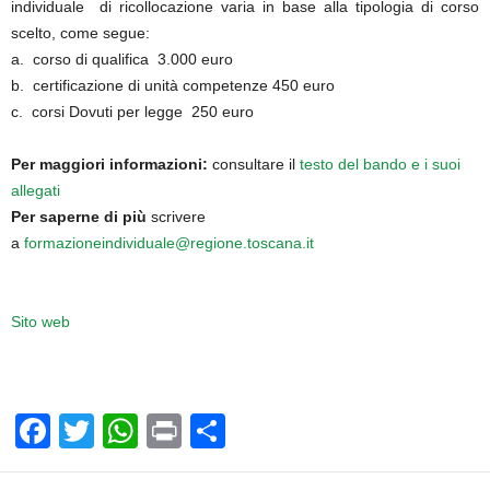
individuale di ricollocazione varia in base alla tipologia di corso
scelto, come segue:
a. corso di qualifica 3.000 euro
b. certificazione di unità competenze 450 euro
c. corsi Dovuti per legge 250 euro
Per maggiori informazioni:
consultare il
testo del bando e i suoi
allegati
Per saperne di più
scrivere
a
formazioneindividuale@regione.toscana.it
Sito web
F
T
W
Pr
C
a
wi
h
in
o