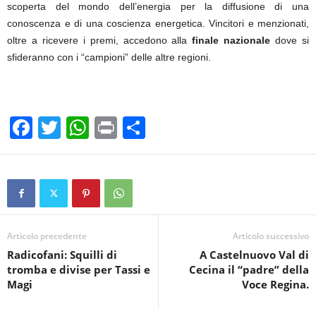
scoperta del mondo dell’energia per la diffusione di una
conoscenza e di una coscienza energetica. Vincitori e menzionati,
oltre a ricevere i premi, accedono alla
finale nazionale
dove si
sfideranno con i “campioni” delle altre regioni.
F
T
W
Pr
C
a
wi
h
in
o
c
tt
at
t
n
e
er
s
di
b
A
vi
o
p
di
Articolo precedente
Articolo successivo
Radicofani: Squilli di
A Castelnuovo Val di
o
p
tromba e divise per Tassi e
Cecina il “padre” della
k
Magi
Voce Regina.