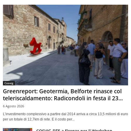
Cosvig
Greenreport: Geotermia, Belforte rinasce col
teleriscaldamento: Radicondoli in festa il 23...
6 Agosto 2026
L’investimento complessivo a partire dal 2014 arriva a circa 13,5 milioni di euro
per un totale di 12,7km di rete. E il costo per...
COSVIG-DTE a Firenze per il Workshop