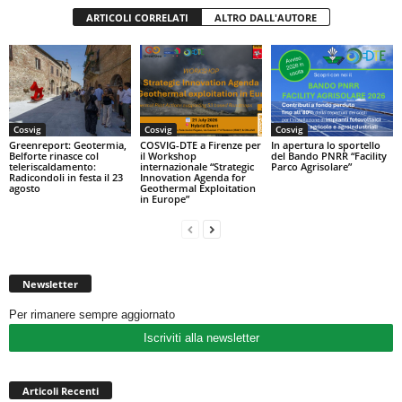
ARTICOLI CORRELATI
ALTRO DALL'AUTORE
Cosvig
Cosvig
Cosvig
Greenreport: Geotermia,
COSVIG-DTE a Firenze per
In apertura lo sportello
Belforte rinasce col
il Workshop
del Bando PNRR “Facility
teleriscaldamento:
internazionale “Strategic
Parco Agrisolare”
Radicondoli in festa il 23
Innovation Agenda for
agosto
Geothermal Exploitation
in Europe”
Newsletter
Per rimanere sempre aggiornato
Iscriviti alla newsletter
Articoli Recenti