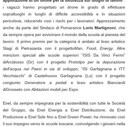
applicazione di un drone per la sicurezza sui luoghi di lavoro
”:
i ragazzi hanno progettato un drone in grado di effettuare
sopralluoghi in luoghi di difficile accessibilità e in situazioni
pericolose, riducendo così i rischi per i lavoratori. Apprezzamento
anche da parte del Sindaco di Pomarance
Loris Martignoni
, che
da sempre opera per avvicinare il mondo della scuola al pianeta del
lavoro. Il primo premio per la categoria è andato al liceo artistico
Stagi di Pietrasanta con il progetto
Man, Food, Energy
. Altre
menzioni speciali alle scuole superiori “ISIS Da Vinci Fermi”
diArcidosso (Gr) con il progetto
Prototipo per la depurazione
dell’acqua nei Paesi in via di sviluppo
; “ISI Garfagnana e ITT
Vecchiacchi” di Castelnuovo Garfagnana (Lu) con il progetto
congiunto
Generatore a pedali
e liceo artistico Bianciardi
diGrosseto con
Abitazioni mobili per Expo
.
Enel, da sempre impegnata per la sostenibilità con tutte le Società
del Gruppo, da Enel Energia a Enel Distribuzione, da Enel
Produzione a Enel Sole fino a Enel Green Power, ha rinnovato così
il suo impegno verso le scuole toscane, coinvolgendo i giovani nella