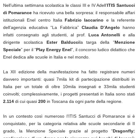
Nell’ultima settimana scolastica le classi III e IV Adell’
ITIS Santucci
di Pomarance
ha ricevuto una bella sorpresa: il responsabile affari
istituzionali Enel centro Italia
Fabrizio Iaccarino
e la referente
dell’agenzia educativa “La Fabbrica”
Claudia D’Angelo
hanno
infatti consegnato agli studenti, al prof.
Luca Antonelli
e alla
dirigente scolastica
Ester Balducci
la targa della “
Menzione
Speciale
” per il “
Play Energy Enel
”, il concorso ludico didattico che
Enel dedica alle scuole in Italia e nel mondo.
La XII edizione della manifestazione ha fatto registrare numeri
davvero importanti: quasi 7mila kit di partecipazione distribuiti in
Italia per un totale di oltre 10mila insegnati e 33mila studenti
coinvolti; complessivamente, i progetti presentati in Italia sono stati
2.114
di cui quasi
200
in Toscana da ogni parte della regione.
In un contesto così numeroso l’ITIS Santucci di Pomarance si è
conquistato, per la categoria relativa alle scuole secondarie di II
grado, la Menzione Speciale grazie al progetto “
Dragonfly: