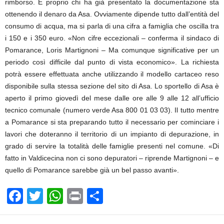
rimborso. E proprio chi ha già presentato la documentazione sta
ottenendo il denaro da Asa. Ovviamente dipende tutto dall’entità del
consumo di acqua, ma si parla di una cifra a famiglia che oscilla tra
i 150 e i 350 euro. «Non cifre eccezionali – conferma il sindaco di
Pomarance, Loris Martignoni – Ma comunque significative per un
periodo così difficile dal punto di vista economico». La richiesta
potrà essere effettuata anche utilizzando il modello cartaceo reso
disponibile sulla stessa sezione del sito di Asa. Lo sportello di Asa è
aperto il primo giovedì del mese dalle ore alle 9 alle 12 all’ufficio
tecnico comunale (numero verde Asa 800 01 03 03). Il tutto mentre
a Pomarance si sta preparando tutto il necessario per cominciare i
lavori che doteranno il territorio di un impianto di depurazione, in
grado di servire la totalità delle famiglie presenti nel comune. «Di
fatto in Valdicecina non ci sono depuratori – riprende Martignoni – e
quello di Pomarance sarebbe già un bel passo avanti».
F
T
W
Pr
C
a
wi
h
in
o