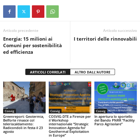
c
tt
at
t
n
e
er
s
di
b
A
vi
o
p
di
Articolo precedente
Articolo successivo
Energia: 15 milioni ai
I territori delle rinnovabili
o
p
Comuni per sostenibilità
k
ed efficienza
ARTICOLI CORRELATI
ALTRO DALL'AUTORE
Cosvig
Cosvig
Cosvig
Greenreport: Geotermia,
COSVIG-DTE a Firenze per
In apertura lo sportello
Belforte rinasce col
il Workshop
del Bando PNRR “Facility
teleriscaldamento:
internazionale “Strategic
Parco Agrisolare”
Radicondoli in festa il 23
Innovation Agenda for
agosto
Geothermal Exploitation
in Europe”