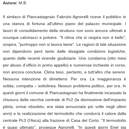
Autore:
M.B.
Il sindaco di Piancastagnaio Fabrizio Agnorelli riceve il pubblico in
una stanza di fortuna all’ultimo piano del palazzo municipale. I
lavori di consolidamento della struttura non sono ancora ultimati e
ovunque calcinacci e polvere. "Il clima che si respira non è bello",
sospira, "purtroppo non si lavora bene". Le ragioni di tale situazione
non dipendono però tanto dalle disagiate condizioni logistiche,
quanto dalle recenti vicende giudiziarie. Una condanna (otto mesi
per abuso d’ufficio in primo appello) e numerose inchieste in corso,
non ancora concluse. Clima teso, pertanto, e tutt’altro che sereno.
Nessuna intenzione di dimettersi. Per ora. La maggioranza è
solida, compatta – sottolinea. Nessun problema politico, per ora. In
questi giorni il comune di Piancastagnaio ha finalmente incassato la
chiusura della vecchia centrale di Pc2 (la dismissione dell’impianto
pilota, ormai obsoleto, era stata annunciata più volte negli ultimi
anni) e la realizzazione del termodotto che condurrà il calore dalla
centrale Pc3 (l’Asca) alla frazione di Casa del Corto. "Il termodotto
è quasi ultimato", prosegue Agnorelli. "In questi giorni Enel sta