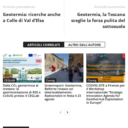
o
p
di
Articolo precedente
Articolo successivo
Geotermia: ricerche anche
Geotermia, la Toscana
o
p
a Colle di Val d’Elsa
sceglie la forza pulita del
k
sottosuolo
ARTICOLI CORRELATI
ALTRO DALL'AUTORE
CEGLAB
Cosvig
Cosvig
Dalla CO₂ geotermica al
Greenreport: Geotermia,
COSVIG-DTE a Firenze per
metano: la
Belforte rinasce col
il Workshop
sperimentazione di RSE e
teleriscaldamento:
internazionale “Strategic
CoSviG presso il CEGLab
Radicondoli in festa il 23
Innovation Agenda for
agosto
Geothermal Exploitation
in Europe”