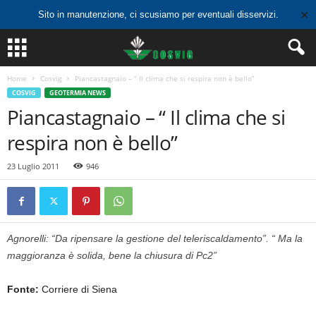
✕
Sito in manutenzione, ci scusiamo per eventuali disservizi.
Home
Cosvig
Piancastagnaio – “ Il clima che si respira non è bello”
COSVIG
GEOTERMIA NEWS
Piancastagnaio – “ Il clima che si
respira non è bello”
23 Luglio 2011
946
Agnorelli: “Da ripensare la gestione del teleriscaldamento”. “ Ma la
maggioranza è solida, bene la chiusura di Pc2”
Fonte:
Corriere di Siena