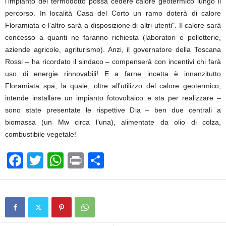
l’impianto del termodotto possa cedere calore geotermico lungo il
percorso. In località Casa del Corto un ramo doterà di calore
Floramiata e l’altro sarà a disposizione di altri utenti". Il calore sarà
concesso a quanti ne faranno richiesta (laboratori e pelletterie,
aziende agricole, agriturismo). Anzi, il governatore della Toscana
Rossi – ha ricordato il sindaco – compenserà con incentivi chi farà
uso di energie rinnovabili! E a farne incetta è innanzitutto
Floramiata spa, la quale, oltre all’utilizzo del calore geotermico,
intende installare un impianto fotovoltaico e sta per realizzare –
sono state presentate le rispettive Dia – ben due centrali a
biomassa (un Mw circa l’una), alimentate da olio di colza,
combustibile vegetale!
F
T
W
Pr
C
a
wi
h
in
o
c
tt
at
t
n
e
er
s
di
b
A
vi