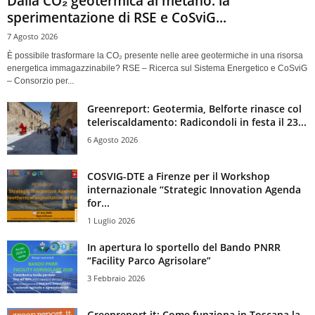
Dalla CO₂ geotermica al metano: la
sperimentazione di RSE e CoSviG...
7 Agosto 2026
È possibile trasformare la CO₂ presente nelle aree geotermiche in una risorsa
energetica immagazzinabile? RSE – Ricerca sul Sistema Energetico e CoSviG
– Consorzio per...
Greenreport: Geotermia, Belforte rinasce col
teleriscaldamento: Radicondoli in festa il 23...
6 Agosto 2026
COSVIG-DTE a Firenze per il Workshop
internazionale “Strategic Innovation Agenda
for...
1 Luglio 2026
In apertura lo sportello del Bando PNRR
“Facility Parco Agrisolare”
3 Febbraio 2026
Greenreport.it: Come funziona in Toscana la