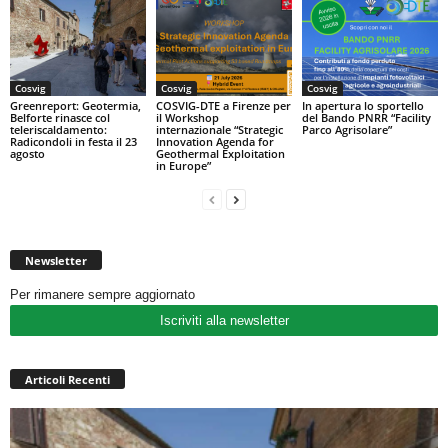
Cosvig
Cosvig
Cosvig
Greenreport: Geotermia,
COSVIG-DTE a Firenze per
In apertura lo sportello
Belforte rinasce col
il Workshop
del Bando PNRR “Facility
teleriscaldamento:
internazionale “Strategic
Parco Agrisolare”
Radicondoli in festa il 23
Innovation Agenda for
agosto
Geothermal Exploitation
in Europe”
Newsletter
Per rimanere sempre aggiornato
Iscriviti alla newsletter
Articoli Recenti