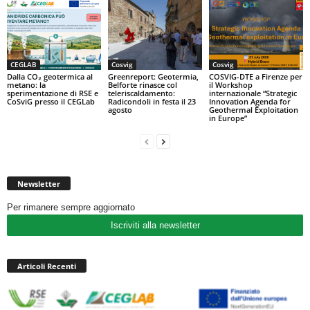
CEGLAB
Cosvig
Cosvig
Dalla CO₂ geotermica al
Greenreport: Geotermia,
COSVIG-DTE a Firenze per
metano: la
Belforte rinasce col
il Workshop
sperimentazione di RSE e
teleriscaldamento:
internazionale “Strategic
CoSviG presso il CEGLab
Radicondoli in festa il 23
Innovation Agenda for
agosto
Geothermal Exploitation
in Europe”
Newsletter
Per rimanere sempre aggiornato
Iscriviti alla newsletter
Articoli Recenti