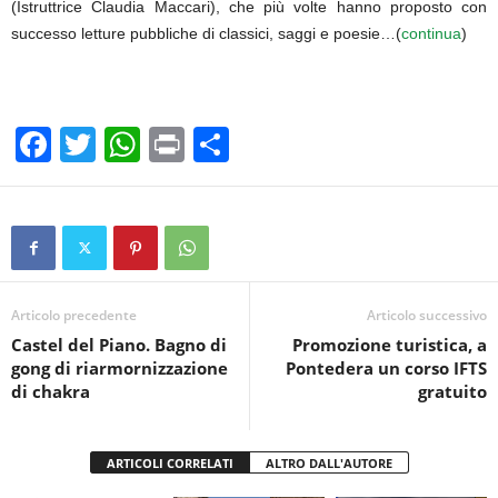
(Istruttrice Claudia Maccari), che più volte hanno proposto con
successo letture pubbliche di classici, saggi e poesie…(
continua
)
F
T
W
Pr
C
a
wi
h
in
o
c
tt
at
t
n
e
er
s
di
b
A
vi
o
p
di
Articolo precedente
Articolo successivo
Castel del Piano. Bagno di
Promozione turistica, a
o
p
gong di riarmornizzazione
Pontedera un corso IFTS
k
di chakra
gratuito
ARTICOLI CORRELATI
ALTRO DALL'AUTORE