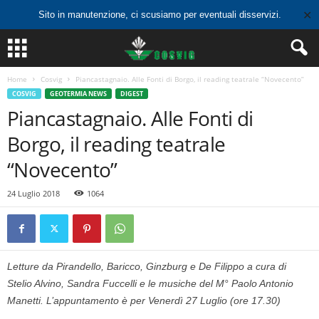
✕
Sito in manutenzione, ci scusiamo per eventuali disservizi.
Home
Cosvig
Piancastagnaio. Alle Fonti di Borgo, il reading teatrale “Novecento”
COSVIG
GEOTERMIA NEWS
DIGEST
Piancastagnaio. Alle Fonti di
Borgo, il reading teatrale
“Novecento”
24 Luglio 2018
1064
Letture da Pirandello, Baricco, Ginzburg e De Filippo a cura di
Stelio Alvino, Sandra Fuccelli e le musiche del M° Paolo Antonio
Manetti. L’appuntamento è per Venerdì 27 Luglio (ore 17.30)