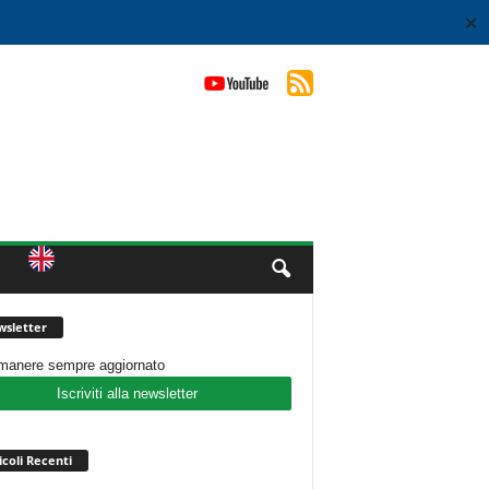
✕
sletter
imanere sempre aggiornato
Iscriviti alla newsletter
icoli Recenti