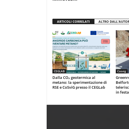
ARTICOLI CORRELATI
ALTRO DALL'AUTO
CEGLAB
Cosvig
Dalla CO₂ geotermica al
Greenr
metano: la sperimentazione di
Belfort
RSE e CoSviG presso il CEGLab
teleris
in festa