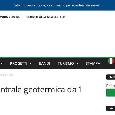
Sito in manutenzione, ci scusiamo per eventuali disservizi.
VORA CON NOI
ISCRIVITI ALLA NEWSLETTER
PROGETTI
BANDI
TURISMO
STAMPA
ica da 1 GW
New
centrale geotermica da 1
Per r
Art