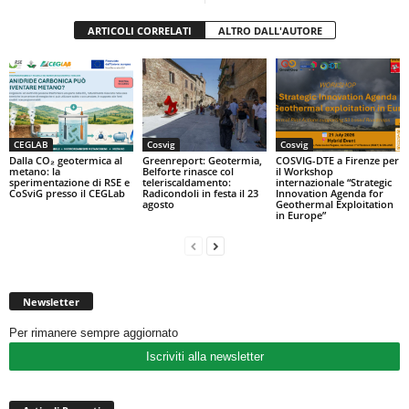
ARTICOLI CORRELATI
ALTRO DALL'AUTORE
CEGLAB
Cosvig
Cosvig
Dalla CO₂ geotermica al
Greenreport: Geotermia,
COSVIG-DTE a Firenze per
metano: la
Belforte rinasce col
il Workshop
sperimentazione di RSE e
teleriscaldamento:
internazionale “Strategic
CoSviG presso il CEGLab
Radicondoli in festa il 23
Innovation Agenda for
agosto
Geothermal Exploitation
in Europe”
Newsletter
Per rimanere sempre aggiornato
Iscriviti alla newsletter