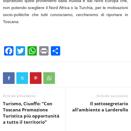
soprattutto quelli provenienti dalla Russia e dal Nord Europa che,
non potendo scegliere il Nord Africa o la Turchia, per le motivazioni
socio-politiche che tutti conosciamo, cercheremo di riportare in
Toscana.
F
T
W
Pr
C
a
wi
h
in
o
c
tt
at
t
n
e
er
s
di
b
A
vi
o
p
di
Articolo precedente
Articolo successivo
Turismo, Ciuoffo: “Con
Il sottosegretario
o
p
Toscana Promozione
all’ambiente a Larderello
k
Turistica più opportunità
a tutto il territorio”