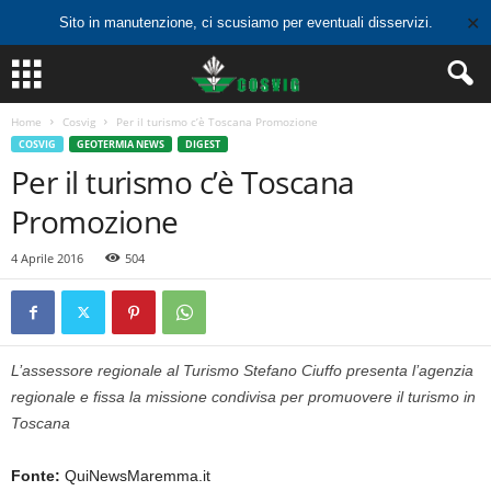
✕
Sito in manutenzione, ci scusiamo per eventuali disservizi.
Home
Cosvig
Per il turismo c’è Toscana Promozione
COSVIG
GEOTERMIA NEWS
DIGEST
Per il turismo c’è Toscana
Promozione
4 Aprile 2016
504
L’assessore regionale al Turismo Stefano Ciuffo presenta l’agenzia
regionale e fissa la missione condivisa per promuovere il turismo in
Toscana
Fonte:
QuiNewsMaremma.it