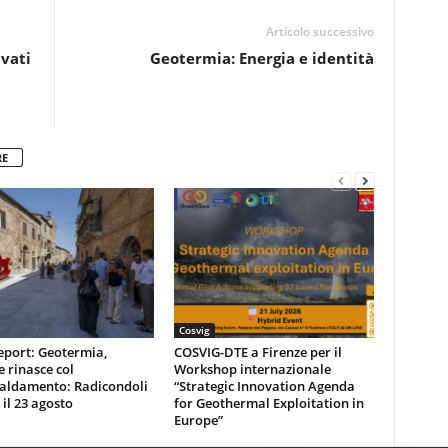
Articolo successivo
vati
Geotermia: Energia e identità
RE
Cosvig
eport: Geotermia,
COSVIG-DTE a Firenze per il
e rinasce col
Workshop internazionale
caldamento: Radicondoli
“Strategic Innovation Agenda
 il 23 agosto
for Geothermal Exploitation in
Europe”