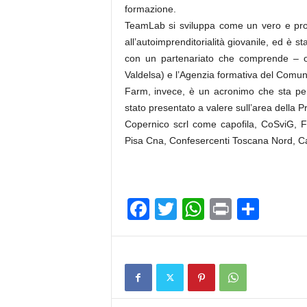
formazione.
TeamLab si sviluppa come un vero e prop
all’autoimprenditorialità giovanile, ed è st
con un partenariato che comprende – o
Valdelsa) e l’Agenzia formativa del Comun
Farm, invece, è un acronimo che sta per
stato presentato a valere sull’area della
Copernico scrl come capofila, CoSviG, Fo.
Pisa Cna, Confesercenti Toscana Nord, Ca
F
T
W
Pr
C
a
wi
h
in
o
c
tt
at
t
n
e
er
s
di
b
A
vi