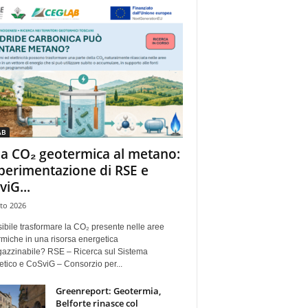
AB
la CO₂ geotermica al metano:
sperimentazione di RSE e
viG...
to 2026
ibile trasformare la CO₂ presente nelle aree
miche in una risorsa energetica
azzinabile? RSE – Ricerca sul Sistema
tico e CoSviG – Consorzio per...
Greenreport: Geotermia,
Belforte rinasce col