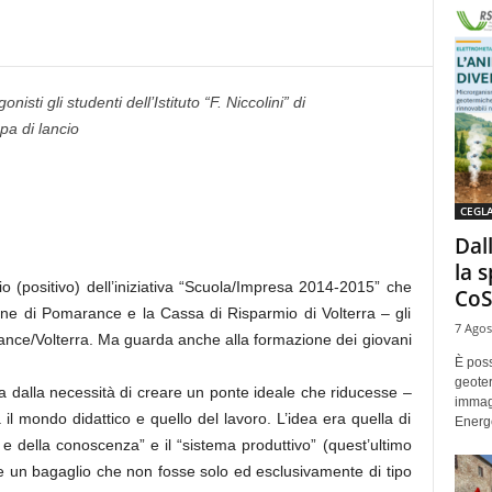
nisti gli studenti dell’Istituto “F. Niccolini” di
pa di lancio
CEGL
Dal
la 
io (positivo) dell’iniziativa “Scuola/Impresa 2014-2015” che
CoS
une di Pomarance e la Cassa di Risparmio di Volterra – gli
7 Agos
marance/Volterra. Ma guarda anche alla formazione dei giovani
È poss
geoter
a dalla necessità di creare un ponte ideale che riducesse –
immag
 il mondo didattico e quello del lavoro. L’idea era quella di
Energe
e e della conoscenza” e il “sistema produttivo” (quest’ultimo
are un bagaglio che non fosse solo ed esclusivamente di tipo