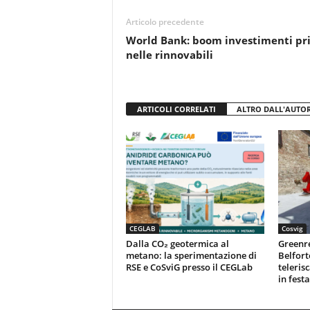
o
p
di
Articolo precedente
o
p
World Bank: boom investimenti pri
k
nelle rinnovabili
ARTICOLI CORRELATI
ALTRO DALL'AUTO
CEGLAB
Cosvig
Dalla CO₂ geotermica al
Greenr
metano: la sperimentazione di
Belfort
RSE e CoSviG presso il CEGLab
teleris
in festa