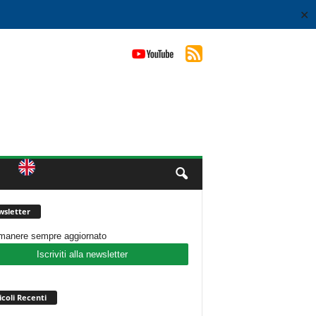
✕
sletter
imanere sempre aggiornato
Iscriviti alla newsletter
icoli Recenti