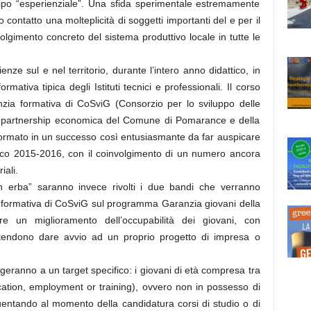
tipo “esperienziale”. Una sfida sperimentale estremamente
 contatto una molteplicità di soggetti importanti del e per il
volgimento concreto del sistema produttivo locale in tutte le
ienze sul e nel territorio, durante l’intero anno didattico, in
mativa tipica degli Istituti tecnici e professionali. Il corso
agenzia formativa di CoSviG (Consorzio per lo sviluppo delle
te partnership economica del Comune di Pomarance e della
asformato in un successo così entusiasmante da far auspicare
attico 2015-2016, con il coinvolgimento di un numero ancora
iali.
in erba” saranno invece rivolti i due bandi che verranno
 formativa di CoSviG sul programma Garanzia giovani della
re un miglioramento dell’occupabilità dei giovani, con
ntendono dare avvio ad un proprio progetto di impresa o
geranno a un target specifico: i giovani di età compresa tra
cation, employment or training), ovvero non in possesso di
uentando al momento della candidatura corsi di studio o di