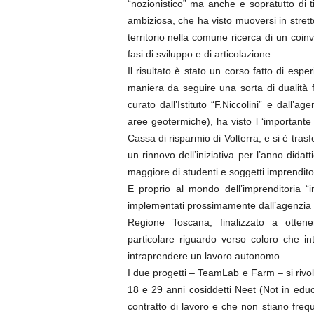
“nozionistico” ma anche e sopratutto di 
ambiziosa, che ha visto muoversi in stretto
territorio nella comune ricerca di un coin
fasi di sviluppo e di articolazione.
Il risultato è stato un corso fatto di esper
maniera da seguire una sorta di dualità for
curato dall’Istituto “F.Niccolini” e dall’
aree geotermiche), ha visto l ‘importan
Cassa di risparmio di Volterra, e si è tr
un rinnovo dell’iniziativa per l’anno did
maggiore di studenti e soggetti imprenditor
E proprio al mondo dell’imprenditoria “
implementati prossimamente dall’agenzia
Regione Toscana, finalizzato a ottene
particolare riguardo verso coloro che i
intraprendere un lavoro autonomo.
I due progetti – TeamLab e Farm – si rivol
18 e 29 anni cosiddetti Neet (Not in edu
contratto di lavoro e che non stiano freq