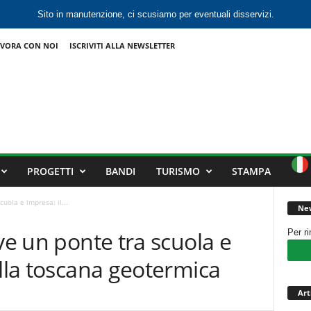
Sito in manutenzione, ci scusiamo per eventuali disservizi.
VORA CON NOI
ISCRIVITI ALLA NEWSLETTER
PROGETTI
BANDI
TURISMO
STAMPA
cuola e impresa: il...
New
ve un ponte tra scuola e
Per r
ella toscana geotermica
Art