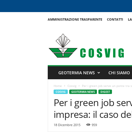
AMMINISTRAZIONE TRASPARENTE
CONTATTI
LA
C
o
s
v
i
g
GEOTERMIA NEWS
CHI SIAMO
Home
Cosvig
Per i green job serve un ponte tra s
COSVIG
GEOTERMIA NEWS
DIGEST
Per i green job ser
impresa: il caso d
18 Dicembre 2015
959