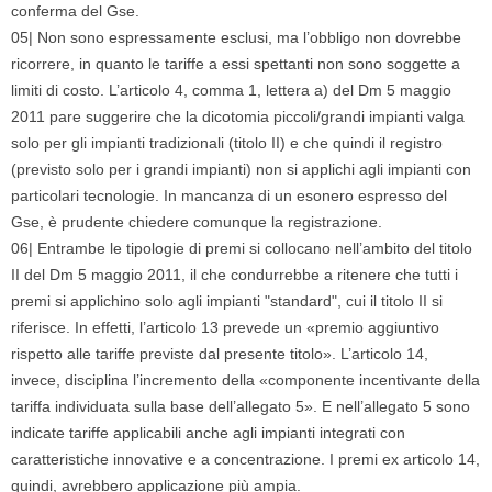
conferma del Gse.
05| Non sono espressamente esclusi, ma l’obbligo non dovrebbe
ricorrere, in quanto le tariffe a essi spettanti non sono soggette a
limiti di costo. L’articolo 4, comma 1, lettera a) del Dm 5 maggio
2011 pare suggerire che la dicotomia piccoli/grandi impianti valga
solo per gli impianti tradizionali (titolo II) e che quindi il registro
(previsto solo per i grandi impianti) non si applichi agli impianti con
particolari tecnologie. In mancanza di un esonero espresso del
Gse, è prudente chiedere comunque la registrazione.
06| Entrambe le tipologie di premi si collocano nell’ambito del titolo
II del Dm 5 maggio 2011, il che condurrebbe a ritenere che tutti i
premi si applichino solo agli impianti "standard", cui il titolo II si
riferisce. In effetti, l’articolo 13 prevede un «premio aggiuntivo
rispetto alle tariffe previste dal presente titolo». L’articolo 14,
invece, disciplina l’incremento della «componente incentivante della
tariffa individuata sulla base dell’allegato 5». E nell’allegato 5 sono
indicate tariffe applicabili anche agli impianti integrati con
caratteristiche innovative e a concentrazione. I premi ex articolo 14,
quindi, avrebbero applicazione più ampia.