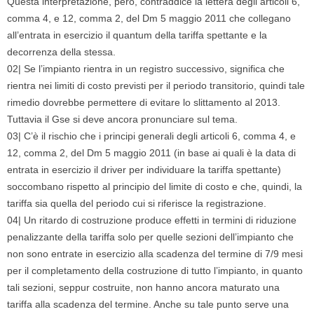
Questa interpretazione, però, contraddice la lettera degli articoli 6,
comma 4, e 12, comma 2, del Dm 5 maggio 2011 che collegano
all’entrata in esercizio il quantum della tariffa spettante e la
decorrenza della stessa.
02| Se l’impianto rientra in un registro successivo, significa che
rientra nei limiti di costo previsti per il periodo transitorio, quindi tale
rimedio dovrebbe permettere di evitare lo slittamento al 2013.
Tuttavia il Gse si deve ancora pronunciare sul tema.
03| C’è il rischio che i principi generali degli articoli 6, comma 4, e
12, comma 2, del Dm 5 maggio 2011 (in base ai quali è la data di
entrata in esercizio il driver per individuare la tariffa spettante)
soccombano rispetto al principio del limite di costo e che, quindi, la
tariffa sia quella del periodo cui si riferisce la registrazione.
04| Un ritardo di costruzione produce effetti in termini di riduzione
penalizzante della tariffa solo per quelle sezioni dell’impianto che
non sono entrate in esercizio alla scadenza del termine di 7/9 mesi
per il completamento della costruzione di tutto l’impianto, in quanto
tali sezioni, seppur costruite, non hanno ancora maturato una
tariffa alla scadenza del termine. Anche su tale punto serve una