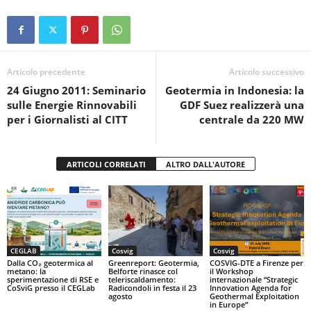
c
tt
at
t
n
e
er
s
di
b
A
vi
o
p
di
Articolo precedente
Articolo successivo
24 Giugno 2011: Seminario
Geotermia in Indonesia: la
o
p
sulle Energie Rinnovabili
GDF Suez realizzerà una
k
per i Giornalisti al CITT
centrale da 220 MW
ARTICOLI CORRELATI
ALTRO DALL'AUTORE
CEGLAB
Cosvig
Cosvig
Dalla CO₂ geotermica al
Greenreport: Geotermia,
COSVIG-DTE a Firenze per
metano: la
Belforte rinasce col
il Workshop
sperimentazione di RSE e
teleriscaldamento:
internazionale “Strategic
CoSviG presso il CEGLab
Radicondoli in festa il 23
Innovation Agenda for
agosto
Geothermal Exploitation
in Europe”