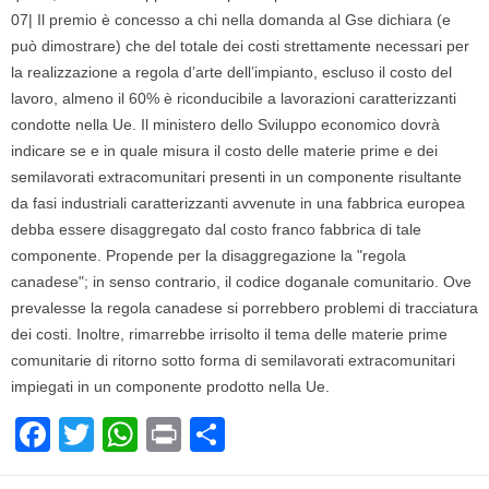
07| Il premio è concesso a chi nella domanda al Gse dichiara (e
può dimostrare) che del totale dei costi strettamente necessari per
la realizzazione a regola d’arte dell’impianto, escluso il costo del
lavoro, almeno il 60% è riconducibile a lavorazioni caratterizzanti
condotte nella Ue. Il ministero dello Sviluppo economico dovrà
indicare se e in quale misura il costo delle materie prime e dei
semilavorati extracomunitari presenti in un componente risultante
da fasi industriali caratterizzanti avvenute in una fabbrica europea
debba essere disaggregato dal costo franco fabbrica di tale
componente. Propende per la disaggregazione la "regola
canadese"; in senso contrario, il codice doganale comunitario. Ove
prevalesse la regola canadese si porrebbero problemi di tracciatura
dei costi. Inoltre, rimarrebbe irrisolto il tema delle materie prime
comunitarie di ritorno sotto forma di semilavorati extracomunitari
impiegati in un componente prodotto nella Ue.
F
T
W
Pr
C
a
wi
h
in
o