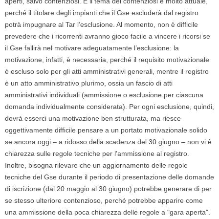
aperti, salvo contenziosi. E il tema dei contenziosi è molto attuale,
perché il titolare degli impianti che il Gse escluderà dal registro
potrà impugnare al Tar l’esclusione. Al momento, non è difficile
prevedere che i ricorrenti avranno gioco facile a vincere i ricorsi se
il Gse fallirà nel motivare adeguatamente l’esclusione: la
motivazione, infatti, è necessaria, perché il requisito motivazionale
è escluso solo per gli atti amministrativi generali, mentre il registro
è un atto amministrativo plurimo, ossia un fascio di atti
amministrativi individuali (ammissione o esclusione per ciascuna
domanda individualmente considerata). Per ogni esclusione, quindi,
dovrà esserci una motivazione ben strutturata, ma riesce
oggettivamente difficile pensare a un portato motivazionale solido
se ancora oggi – a ridosso della scadenza del 30 giugno – non vi è
chiarezza sulle regole tecniche per l’ammissione al registro.
Inoltre, bisogna rilevare che un aggiornamento delle regole
tecniche del Gse durante il periodo di presentazione delle domande
di iscrizione (dal 20 maggio al 30 giugno) potrebbe generare di per
se stesso ulteriore contenzioso, perché potrebbe apparire come
una ammissione della poca chiarezza delle regole a "gara aperta".