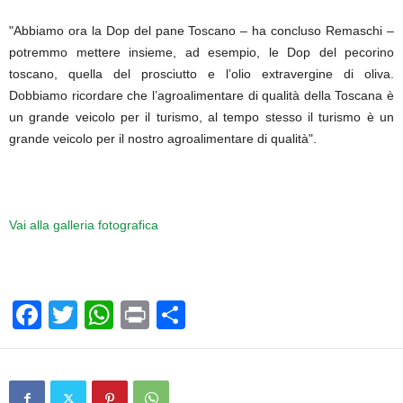
"Abbiamo ora la Dop del pane Toscano – ha concluso Remaschi –
potremmo mettere insieme, ad esempio, le Dop del pecorino
toscano, quella del prosciutto e l’olio extravergine di oliva.
Dobbiamo ricordare che l’agroalimentare di qualità della Toscana è
un grande veicolo per il turismo, al tempo stesso il turismo è un
grande veicolo per il nostro agroalimentare di qualità".
Vai alla galleria fotografica
F
T
W
Pr
C
a
wi
h
in
o
c
tt
at
t
n
e
er
s
di