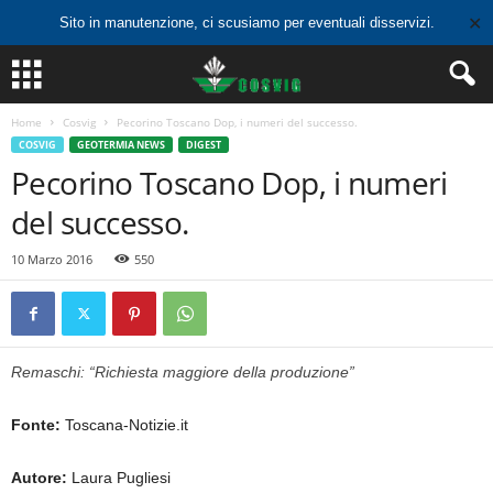
✕
Sito in manutenzione, ci scusiamo per eventuali disservizi.
Home
Cosvig
Pecorino Toscano Dop, i numeri del successo.
COSVIG
GEOTERMIA NEWS
DIGEST
Pecorino Toscano Dop, i numeri
del successo.
10 Marzo 2016
550
Remaschi: “Richiesta maggiore della produzione”
Fonte:
Toscana-Notizie.it
Autore:
Laura Pugliesi