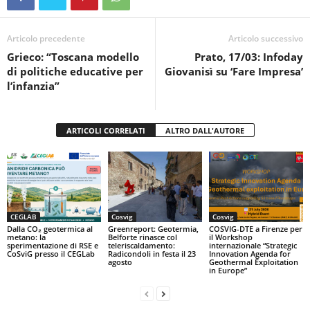
b
A
vi
o
p
di
Articolo precedente
Articolo successivo
Grieco: “Toscana modello
Prato, 17/03: Infoday
o
p
di politiche educative per
Giovanisì su ‘Fare Impresa’
k
l’infanzia”
ARTICOLI CORRELATI
ALTRO DALL'AUTORE
CEGLAB
Cosvig
Cosvig
Dalla CO₂ geotermica al
Greenreport: Geotermia,
COSVIG-DTE a Firenze per
metano: la
Belforte rinasce col
il Workshop
sperimentazione di RSE e
teleriscaldamento:
internazionale “Strategic
CoSviG presso il CEGLab
Radicondoli in festa il 23
Innovation Agenda for
agosto
Geothermal Exploitation
in Europe”